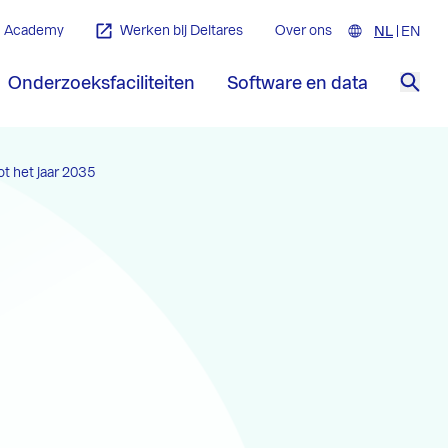
Academy
Werken bij Deltares
Over ons
NL
Nederla
EN
Engl
Onderzoeksfaciliteiten
Software en data
Zoe
t het jaar 2035