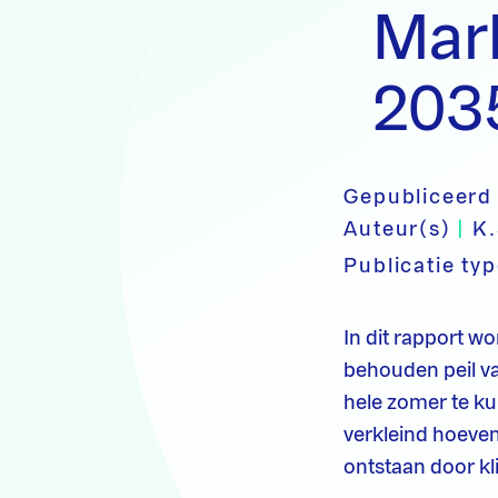
Mark
203
Gepubliceerd
Auteur(s)
|
K.
Publicatie ty
In dit rapport w
behouden peil v
hele zomer te ku
verkleind hoeven
ontstaan door k