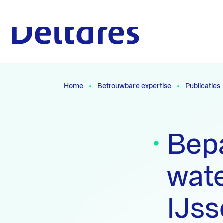
Naar hoofdcontent
Naar homepage
Home
Betrouwbare expertise
Publicaties
Bep
wate
IJs