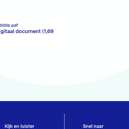
_000b.pdf
igitaal document (1,69
Kijk en luister
Snel naar