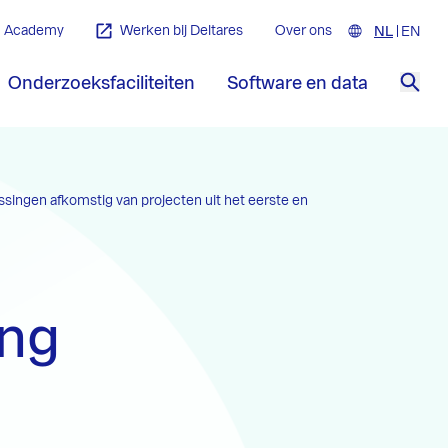
Academy
Werken bij Deltares
Over ons
NL
Nederla
EN
Engl
Onderzoeksfaciliteiten
Software en data
Zoe
ssingen afkomstig van projecten uit het eerste en
ing