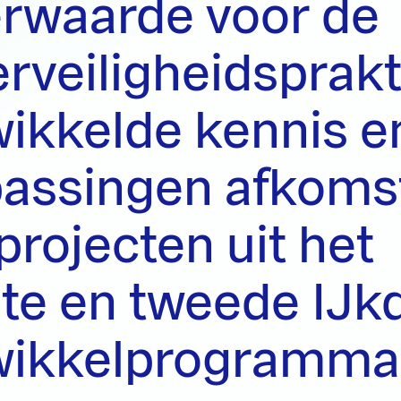
rwaarde voor de
rveiligheidsprakti
ikkelde kennis e
passingen afkoms
projecten uit het
te en tweede IJkd
wikkelprogramma