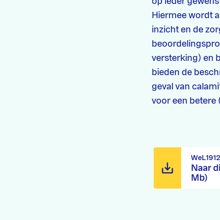
op ieder gewenst
Hiermee wordt a
inzicht en de zor
beoordelingsproc
versterking) en 
bieden de besch
geval van calami
voor een betere 
WeL1912
Naar d
Mb)