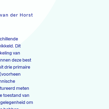
-van der Horst
chillende
ikkeld. Dit
keling van
innen deze best
t drie primaire
 (voorheen
chnische
uctureerd meten
de toestand van
de gelegenheid om