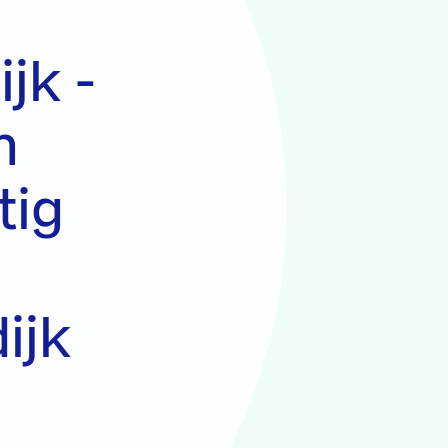
jk -
n
tig
ijk