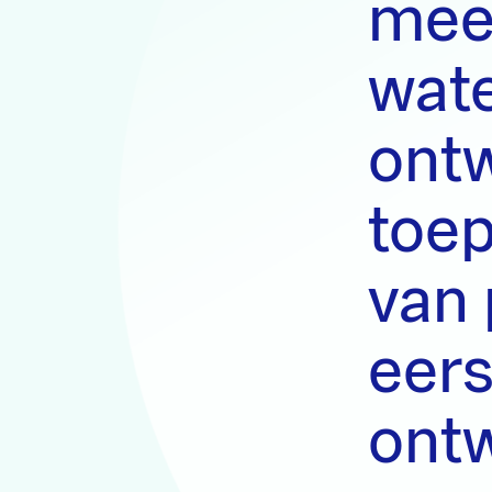
mee
wate
ontw
toe
van 
eers
ont