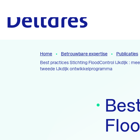
Naar hoofdcontent
Naar homepage
Home
Betrouwbare expertise
Publicaties
Best practices Stichting FloodControl IJkdijk : me
tweede IJkdijk ontwikkelprogramma
Best
Floo