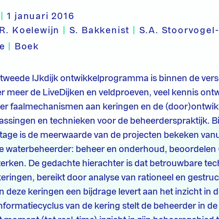
|
1 januari 2016
R. Koelewijn
|
S. Bakkenist
|
S.A. Stoorvogel
pe
|
Boek
n tweede IJkdijk ontwikkelprogramma is binnen de vers
der meer de LiveDijken en veldproeven, veel kennis ontw
over faalmechanismen aan keringen en de (door)ontwik
assingen en technieken voor de beheerderspraktijk. B
tage is de meerwaarde van de projecten bekeken vanui
e waterbeheerder: beheer en onderhoud, beoordelen
terken. De gedachte hierachter is dat betrouwbare te
keringen, bereikt door analyse van rationeel en gestr
 deze keringen een bijdrage levert aan het inzicht in 
informatiecyclus van de kering stelt de beheerder in 