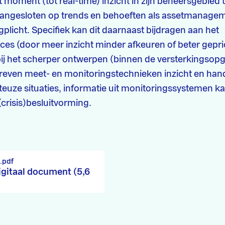
 moment (tot real-time) inzicht in zijn beheersgebied 
angesloten op trends en behoeften als assetmanagem
gplicht. Specifiek kan dit daarnaast bijdragen aan het
es (door meer inzicht minder afkeuren of beter gepri
bij het scherper ontwerpen (binnen de versterkingsopg
reven meet- en monitoringstechnieken inzicht en hand
teuze situaties, informatie uit monitoringssystemen 
(crisis)besluitvorming.
.pdf
igitaal document (5,6