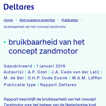
Naar hoofdcontent
Home
Betrouwbare expertise
Publicaties
bruikbaarheid van het concept zandmotor
bruikbaarheid van het
concept zandmotor
Gepubliceerd
|
1 januari 2016
Auteur(s)
|
A.P. Oost
|
J.A. Cado van der Lelij
|
M. de Bel
|
G.H.P. Oude Essink
|
M.A.M. Löffler
Publicatie type
|
Rapport Deltares
Rapport beschrijft de bruikbaarheid van het concept
Zandmotor voor het beheer van de Nederlandse kust