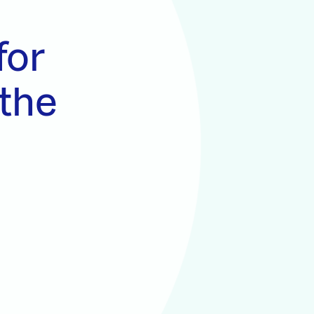
for
 the