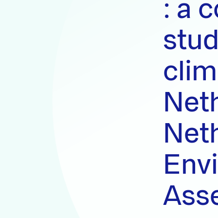
: a 
stud
clim
Neth
Net
Env
Ass