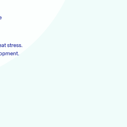
e
at stress.
elopment.