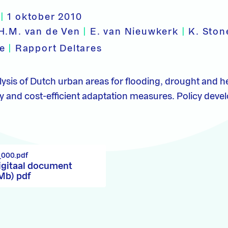
|
1 oktober 2010
H.M. van de Ven
|
E. van Nieuwkerk
|
K. Ston
pe
|
Rapport Deltares
lysis of Dutch urban areas for flooding, drought and he
y and cost-efficient adaptation measures. Policy dev
_000.pdf
igitaal document
 Mb) pdf