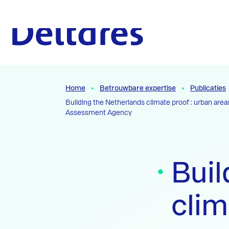
Naar hoofdcontent
Naar homepage
Home
Betrouwbare expertise
Publicaties
Building the Netherlands climate proof : urban area
Assessment Agency
Buil
clim