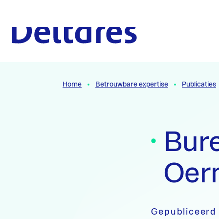
Naar hoofdcontent
Naar homepage
Home
Betrouwbare expertise
Publicaties
Bure
Oer
Gepubliceerd