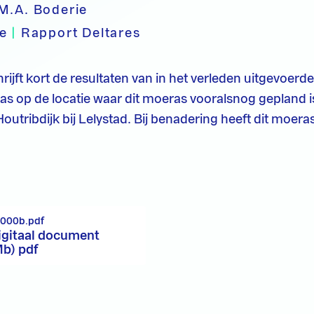
M.A. Boderie
pe
|
Rapport Deltares
hrijft kort de resultaten van in het verleden uitgevoer
s op de locatie waar dit moeras vooralsnog gepland is
Houtribdijk bij Lelystad. Bij benadering heeft dit moer
_000b.pdf
igitaal document
Mb) pdf