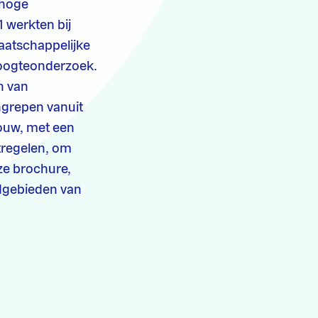
 hoge
 werkten bij
aatschappelijke
roogteonderzoek.
n van
ngrepen vanuit
bouw, met een
atregelen, om
ze brochure,
ndgebieden van