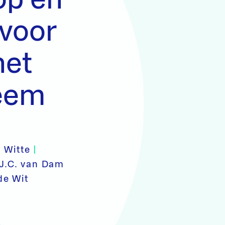
 voor
het
eem
. Witte
|
J.C. van Dam
de Wit