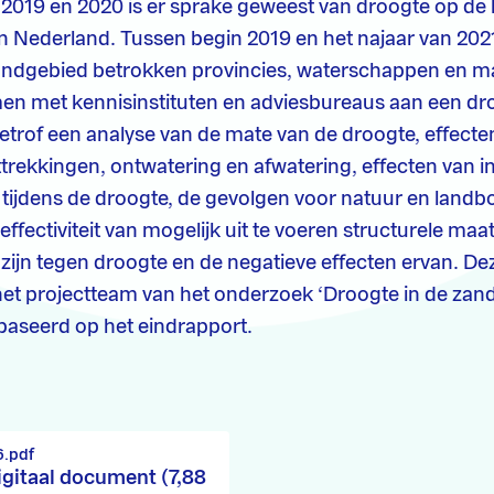
, 2019 en 2020 is er sprake geweest van droogte op de
 Nederland. Tussen begin 2019 en het najaar van 2021
zandgebied betrokken provincies, waterschappen en m
men met kennisinstituten en adviesbureaus aan een d
trof een analyse van de mate van de droogte, effecte
rekkingen, ontwatering en afwatering, effecten van i
tijdens de droogte, de gevolgen voor natuur en land
effectiviteit van mogelijk uit te voeren structurele ma
 zijn tegen droogte en de negatieve effecten ervan. De
het projectteam van het onderzoek ‘Droogte in de za
baseerd op het eindrapport.
.pdf
igitaal document (7,88