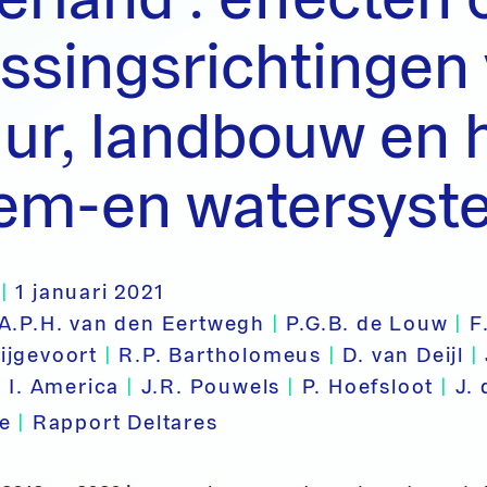
ssingsrichtingen
ur, landbouw en 
em-en watersyst
|
1 januari 2021
A.P.H. van den Eertwegh
|
P.G.B. de Louw
|
F
ijgevoort
|
R.P. Bartholomeus
|
D. van Deijl
|
|
I. America
|
J.R. Pouwels
|
P. Hoefsloot
|
J. 
pe
|
Rapport Deltares