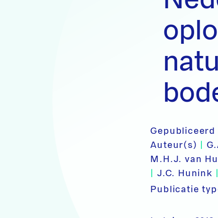
oplo
natu
bod
Gepubliceerd
Auteur(s)
|
G.
M.H.J. van Hu
|
J.C. Hunink
Publicatie ty