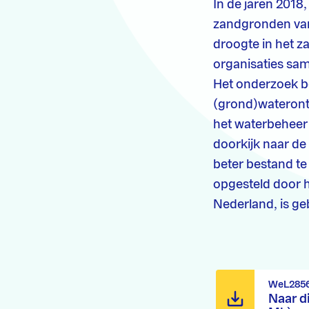
In de jaren 2018
zandgronden van
droogte in het 
organisaties sa
Het onderzoek be
(grond)waterontt
het waterbeheer 
doorkijk naar de 
beter bestand te
opgesteld door 
Nederland, is ge
WeL2856
Naar d