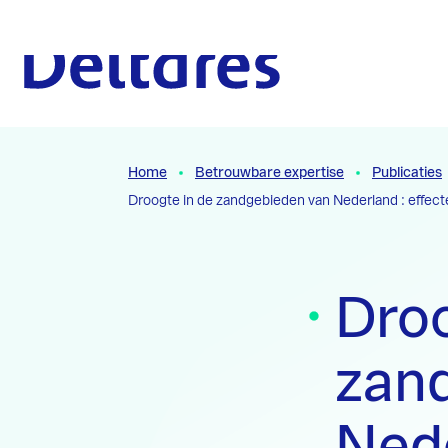
Naar hoofdcontent
Naar homepage
Home
Betrouwbare expertise
Publicaties
Droogte in de zandgebieden van Nederland : effec
Droo
zan
Nede