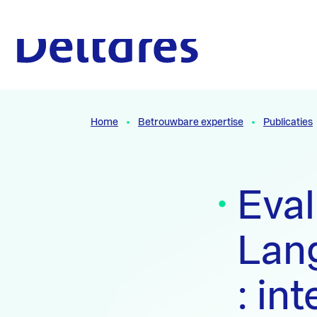
Naar hoofdcontent
Naar homepage
Home
Betrouwbare expertise
Publicaties
Eval
Lan
: in