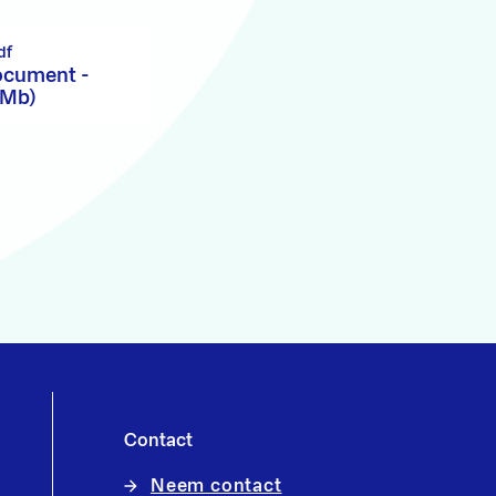
df
document -
 Mb)
Contact
Neem contact