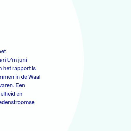
het
ari t/m juni
 het rapport is
ammen in de Waal
 varen. Een
nelheid en
nedenstroomse