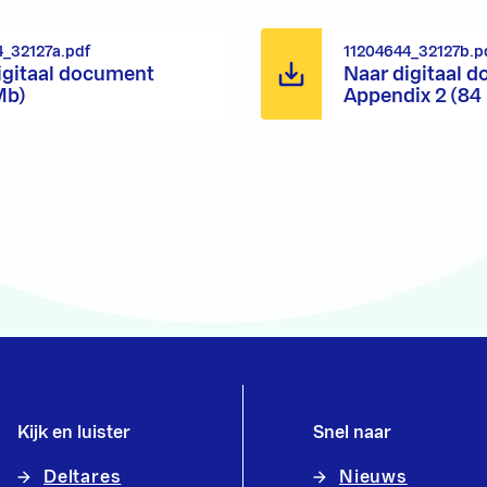
4_32127a.pdf
11204644_32127b.p
igitaal document
Naar digitaal 
Mb)
Appendix 2 (84
Kijk en luister
Snel naar
Deltares
Nieuws