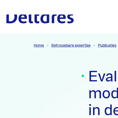
Naar hoofdcontent
Naar homepage
Home
Betrouwbare expertise
Publicaties
Eval
mode
in 