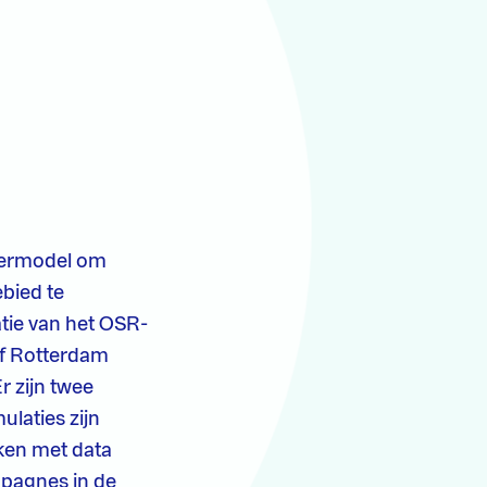
termodel om
bied te
atie van het OSR-
jf Rotterdam
r zijn twee
laties zijn
eken met data
mpagnes in de