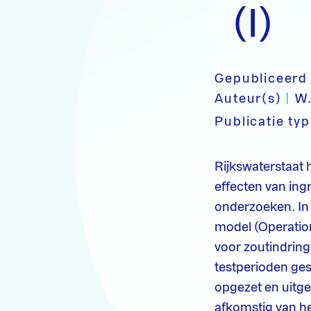
(I)
Gepubliceerd
Auteur(s)
|
W
Publicatie ty
Rijkswaterstaat
effecten van in
onderzoeken. In 
model (Operatio
voor zoutindring
testperioden ge
opgezet en uitge
afkomstig van h