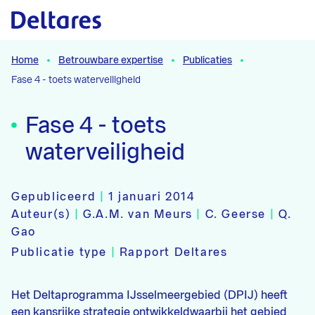
Naar hoofdcontent
Home
Betrouwbare expertise
Publicaties
Fase 4 - toets waterveiligheid
Fase 4 - toets
waterveiligheid
Gepubliceerd
|
1 januari 2014
Auteur(s)
|
G.A.M. van Meurs
|
C. Geerse
|
Q.
Gao
Publicatie type
|
Rapport Deltares
Het Deltaprogramma IJsselmeergebied (DPIJ) heeft
een kansrijke strategie ontwikkeldwaarbij het gebied