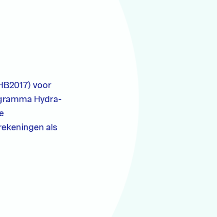
(HB2017) voor
rogramma Hydra-
e
rekeningen als