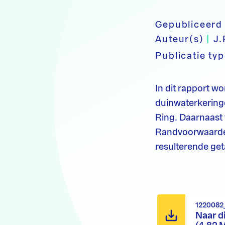
Gepubliceerd
Auteur(s)
|
J.
Publicatie ty
In dit rapport w
duinwaterkering
Ring. Daarnaast 
Randvoorwaarden
resulterende get
1220082
Naar d