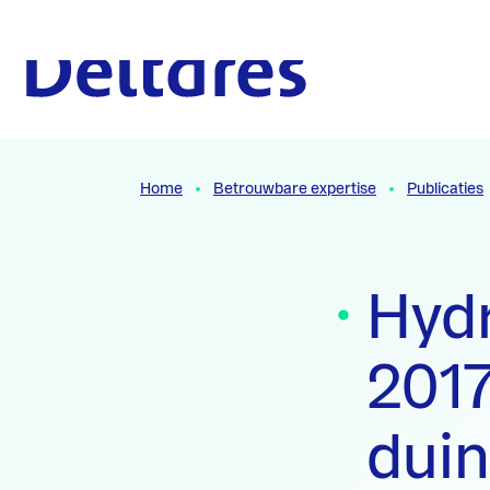
Naar hoofdcontent
Naar homepage
Home
Betrouwbare expertise
Publicaties
Hydr
2017
dui