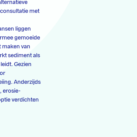
lternatieve
consultatie met
kansen liggen
hiermee gemoeide
et maken van
erkt sediment als
leidt. Gezien
oor
iing. Anderzijds
, erosie-
ptie verdichten