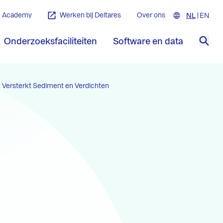
Academy
Werken bij Deltares
Over ons
NL
Nederla
EN
Engl
Onderzoeksfaciliteiten
Software en data
Zoe
 Versterkt Sediment en Verdichten