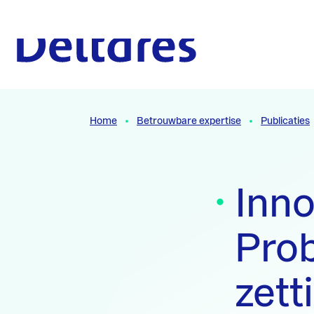
Naar hoofdcontent
Naar homepage
Home
Betrouwbare expertise
Publicaties
Inn
Pro
zett