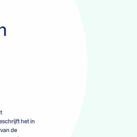
n
t
hrijft het in
 van de