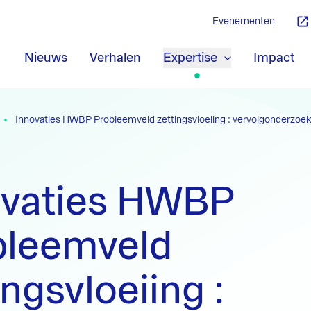
Evenementen
Nieuws
Verhalen
Expertise
Impact
Innovaties HWBP Probleemveld zettingsvloeiing : vervolgonderzoek
ovaties HWBP
bleemveld
ingsvloeiing :