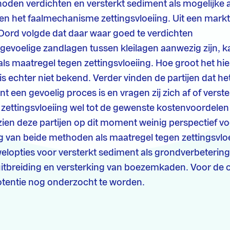
oden verdichten en versterkt sediment als mogelijke a
n het faalmechanisme zettingsvloeiing. Uit een markt
Oord volgde dat daar waar goed te verdichten
sgevoelige zandlagen tussen kleilagen aanwezig zijn, 
als maatregel tegen zettingsvloeiing. Hoe groot het 
is echter niet bekend. Verder vinden de partijen dat h
t een gevoelig proces is en vragen zij zich af of verst
zettingsvloeiing wel tot de gewenste kostenvoordelen 
zien deze partijen op dit moment weinig perspectief v
 van beide methoden als maatregel tegen zettingsvloe
 welopties voor versterkt sediment als grondverbetering
itbreiding en versterking van boezemkaden. Voor de o
otentie nog onderzocht te worden.