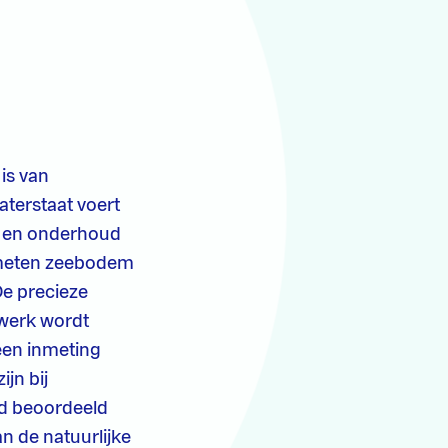
is van
aterstaat voert
er en onderhoud
gemeten zeebodem
De precieze
 werk wordt
een inmeting
jn bij
ed beoordeeld
n de natuurlijke