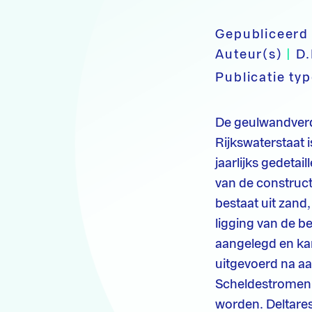
Gepubliceerd
Auteur(s)
|
D.
Publicatie ty
De geulwandverd
Rijkswaterstaat 
jaarlijks gedeta
van de construct
bestaat uit zand,
ligging van de b
aangelegd en kan
uitgevoerd na aan
Scheldestromen.
worden. Deltares