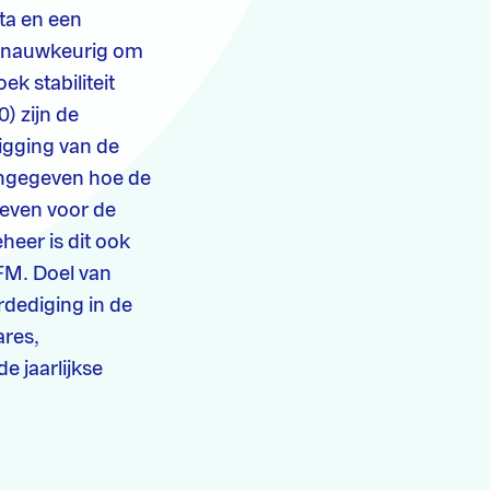
ta en een
e nauwkeurig om
k stabiliteit
) zijn de
igging van de
angegeven hoe de
geven voor de
heer is dit ook
FM. Doel van
rdediging in de
ares,
e jaarlijkse