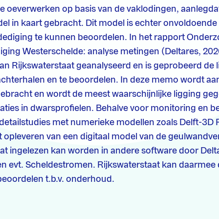
de oeverwerken op basis van de vaklodingen, aanlegda
el in kaart gebracht. Dit model is echter onvoldoend
diging te kunnen beoordelen. In het rapport Onderzoe
ging Westerschelde: analyse metingen (Deltares, 2020
an Rijkswaterstaat geanalyseerd en is geprobeerd de l
 achterhalen en te beoordelen. In deze memo wordt a
gebracht en wordt de meest waarschijnlijke ligging ge
caties in dwarsprofielen. Behalve voor monitoring en be
detailstudies met numerieke modellen zoals Delft-3D 
et opleveren van een digitaal model van de geulwandve
t ingelezen kan worden in andere software door Delt
en evt. Scheldestromen. Rijkswaterstaat kan daarmee d
beoordelen t.b.v. onderhoud.