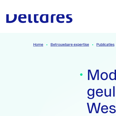
Naar hoofdcontent
Naar homepage
Home
Betrouwbare expertise
Publicaties
Mod
geu
Wes