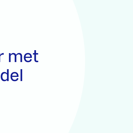
r met
del