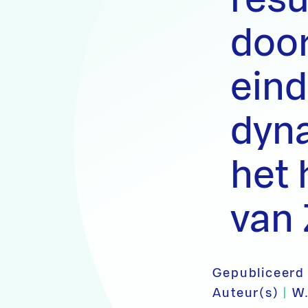
doo
eind
dyn
het 
van
Gepubliceerd
Auteur(s)
|
W.