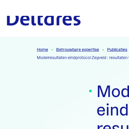
Naar hoofdcontent
Naar homepage
Home
Betrouwbare expertise
Publicaties
Modelresultaten eindprotocol Zegveld : resultate
Mod
eind
resu