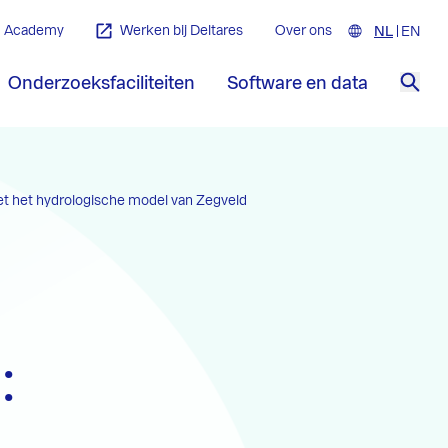
Academy
Werken bij Deltares
Over ons
NL
Nederla
EN
Engl
Onderzoeksfaciliteiten
Software en data
Zoe
et het hydrologische model van Zegveld
: