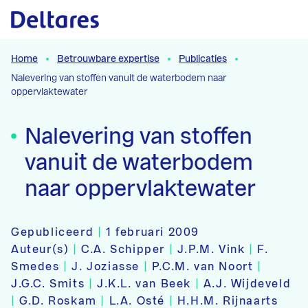
Naar hoofdcontent
Home
Betrouwbare expertise
Publicaties
Nalevering van stoffen vanuit de waterbodem naar
oppervlaktewater
Nalevering van stoffen
vanuit de waterbodem
naar oppervlaktewater
Gepubliceerd
|
1 februari 2009
Auteur(s)
|
C.A. Schipper
|
J.P.M. Vink
|
F.
Smedes
|
J. Joziasse
|
P.C.M. van Noort
|
J.G.C. Smits
|
J.K.L. van Beek
|
A.J. Wijdeveld
|
G.D. Roskam
|
L.A. Osté
|
H.H.M. Rijnaarts