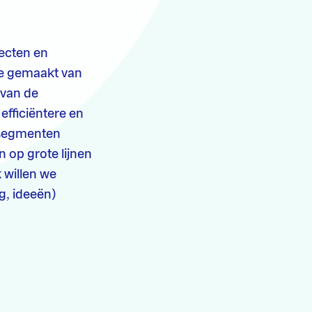
jecten en
ie gemaakt van
 van de
efficiëntere en
tsegmenten
 op grote lijnen
 willen we
g, ideeën)