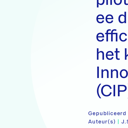
ee 
effi
het 
Inn
(CIP
Gepubliceerd
Auteur(s)
|
J.