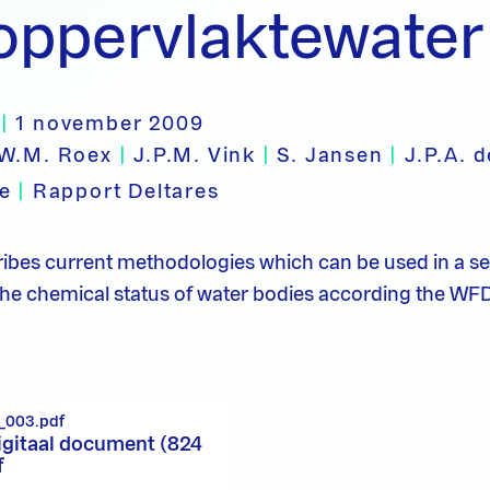
oppervlaktewater
|
1 november 2009
.W.M. Roex
|
J.P.M. Vink
|
S. Jansen
|
J.P.A. 
pe
|
Rapport Deltares
ribes current methodologies which can be used in a sec
the chemical status of water bodies according the WF
_003.pdf
igitaal document (824
f