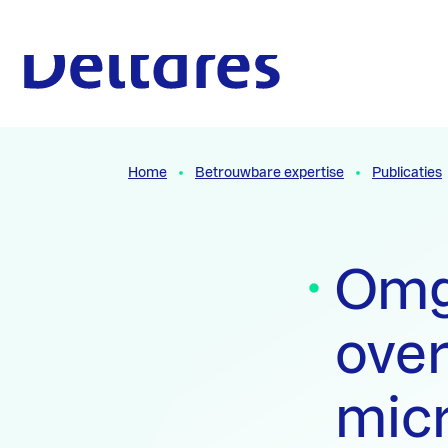
Naar hoofdcontent
Naar homepage
Home
Betrouwbare expertise
Publicaties
Omg
over
micr