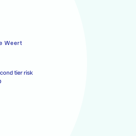
de Weert
ond tier risk
D