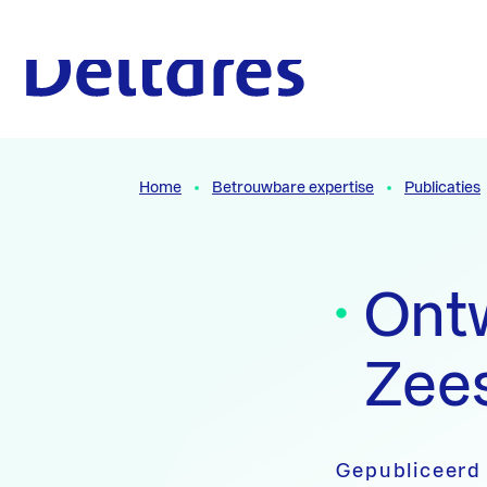
Naar hoofdcontent
Naar homepage
Home
Betrouwbare expertise
Publicaties
Ont
Zees
Gepubliceerd