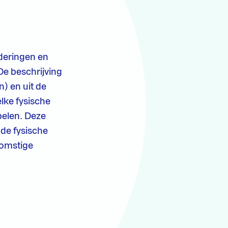
nderingen en
De beschrijving
n) en uit de
elke fysische
pelen. Deze
 de fysische
komstige