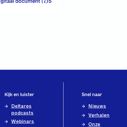
igitaal document (7,15
Kijk en luister
Snel naar
Deltares
Nieuws
podcasts
Verhalen
Webinars
Onze