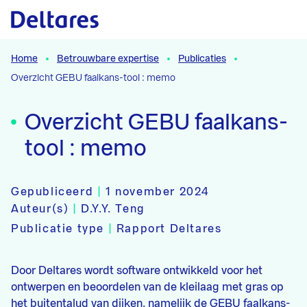
Naar hoofdcontent
Home
Betrouwbare expertise
Publicaties
Overzicht GEBU faalkans-tool : memo
Overzicht GEBU faalkans-
tool : memo
Gepubliceerd
|
1 november 2024
Auteur(s)
|
D.Y.Y. Teng
Publicatie type
|
Rapport Deltares
Door Deltares wordt software ontwikkeld voor het
ontwerpen en beoordelen van de kleilaag met gras op
het buitentalud van dijken, namelijk de GEBU faalkans-