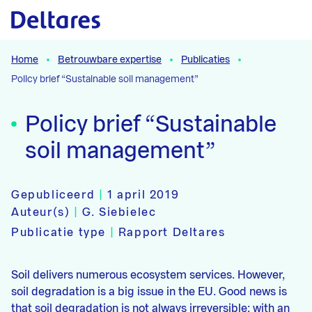
Naar hoofdcontent
Home
Betrouwbare expertise
Publicaties
Policy brief “Sustainable soil management”
Policy brief “Sustainable
soil management”
Gepubliceerd
|
1 april 2019
Auteur(s)
|
G. Siebielec
Publicatie type
|
Rapport Deltares
Soil delivers numerous ecosystem services. However,
soil degradation is a big issue in the EU. Good news is
that soil degradation is not always irreversible: with an