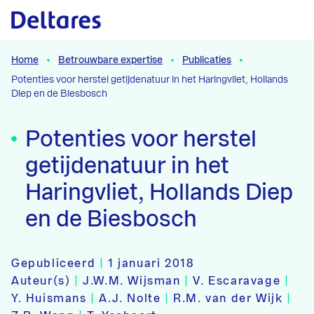
Naar hoofdcontent
Home
Betrouwbare expertise
Publicaties
Potenties voor herstel getijdenatuur in het Haringvliet, Hollands
Diep en de Biesbosch
Potenties voor herstel
getijdenatuur in het
Haringvliet, Hollands Diep
en de Biesbosch
Gepubliceerd
|
1 januari 2018
Auteur(s)
|
J.W.M. Wijsman
|
V. Escaravage
|
Y. Huismans
|
A.J. Nolte
|
R.M. van der Wijk
|