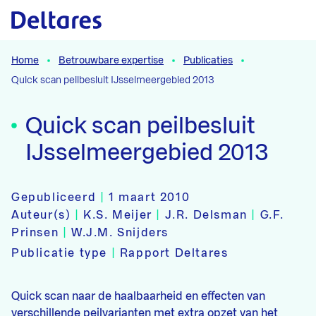
Naar hoofdcontent
Home
Betrouwbare expertise
Publicaties
Quick scan peilbesluit IJsselmeergebied 2013
Quick scan peilbesluit
IJsselmeergebied 2013
Gepubliceerd
|
1 maart 2010
Auteur(s)
|
K.S. Meijer
|
J.R. Delsman
|
G.F.
Prinsen
|
W.J.M. Snijders
Publicatie type
|
Rapport Deltares
Quick scan naar de haalbaarheid en effecten van
verschillende peilvarianten met extra opzet van het