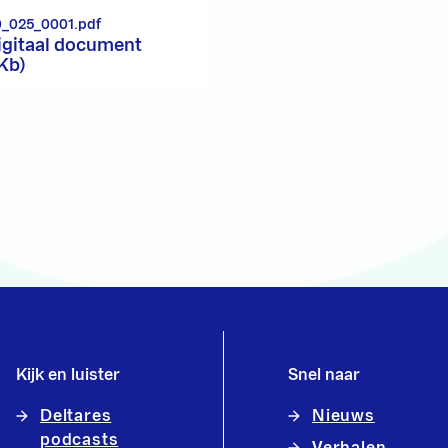
0_025_0001.pdf
igitaal document
 Kb)
Kijk en luister
Snel naar
Deltares
Nieuws
podcasts