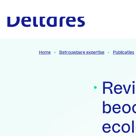
Naar hoofdcontent
Naar homepage
Home
Betrouwbare expertise
Publicaties
Revi
beoo
ecol