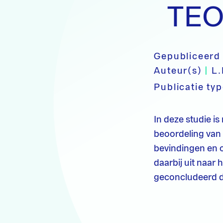
TEO
Gepubliceerd
Auteur(s)
|
L.
Publicatie ty
In deze studie i
beoordeling van
bevindingen en o
daarbij uit naar 
geconcludeerd da