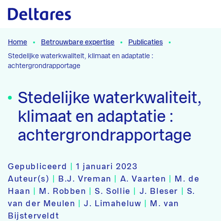
Naar hoofdcontent
Home
Betrouwbare expertise
Publicaties
Stedelijke waterkwaliteit, klimaat en adaptatie :
achtergrondrapportage
Stedelijke waterkwaliteit,
klimaat en adaptatie :
achtergrondrapportage
Gepubliceerd
|
1 januari 2023
Auteur(s)
|
B.J. Vreman
|
A. Vaarten
|
M. de
Haan
|
M. Robben
|
S. Sollie
|
J. Bleser
|
S.
van der Meulen
|
J. Limaheluw
|
M. van
Bijsterveldt