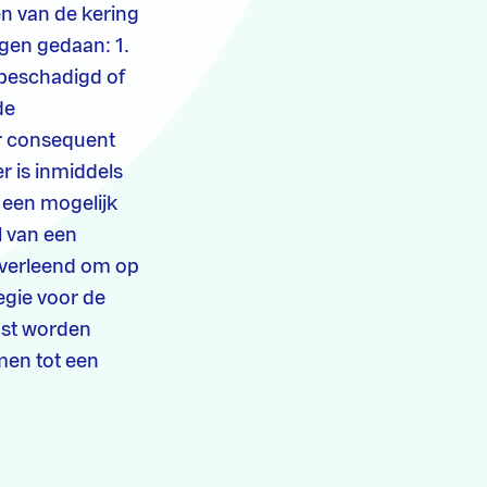
en van de kering
gen gedaan: 1.
 beschadigd of
de
er consequent
r is inmiddels
 een mogelijk
l van een
t verleend om op
egie voor de
aast worden
men tot een