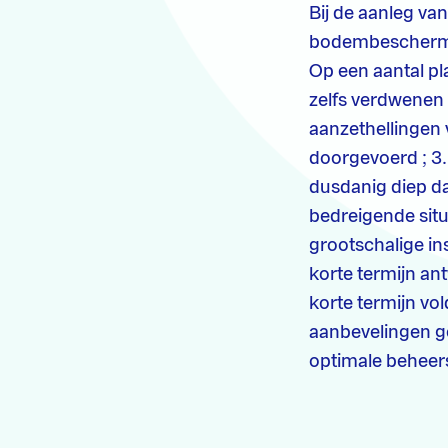
Bij de aanleg va
bodembeschermin
Op een aantal p
zelfs verdwenen 
aanzethellingen 
doorgevoerd ; 3.
dusdanig diep d
bedreigende situ
grootschalige in
korte termijn an
korte termijn vo
aanbevelingen g
optimale beheers