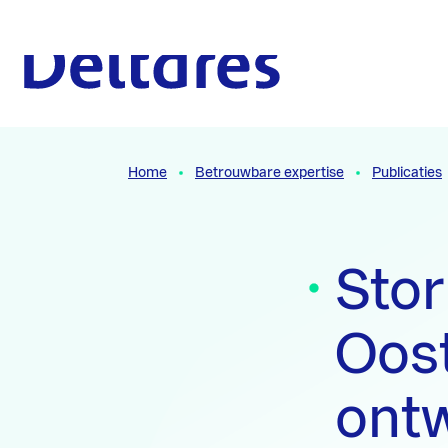
Naar hoofdcontent
Naar homepage
Home
Betrouwbare expertise
Publicaties
Sto
Oost
ontw