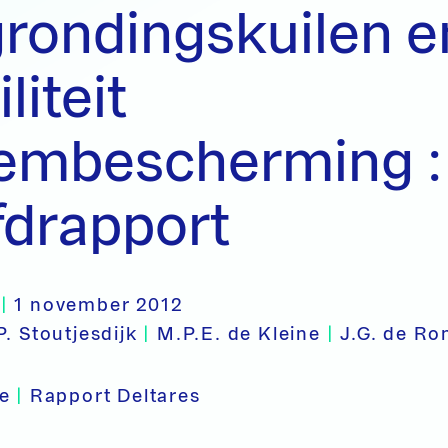
rondingskuilen e
liteit
embescherming :
fdrapport
|
1 november 2012
P. Stoutjesdijk
|
M.P.E. de Kleine
|
J.G. de R
pe
|
Rapport Deltares