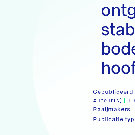
ontg
stabi
bod
hoo
Gepubliceerd
Auteur(s)
|
T.
Raaijmakers
Publicatie ty