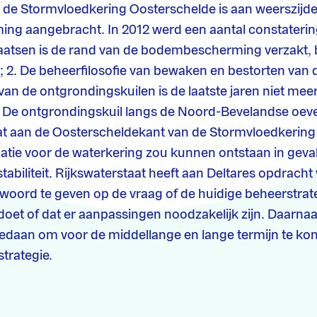
n de Stormvloedkering Oosterschelde is aan weerszijd
g aangebracht. In 2012 werd een aantal constaterin
laatsen is de rand van de bodembescherming verzakt,
; 2. De beheerfilosofie van bewaken en bestorten van 
van de ontgrondingskuilen is de laatste jaren niet me
 De ontgrondingskuil langs de Noord-Bevelandse oeve
at aan de Oosterscheldekant van de Stormvloedkering
atie voor de waterkering zou kunnen ontstaan in geva
stabiliteit. Rijkswaterstaat heeft aan Deltares opdrach
twoord te geven op de vraag of de huidige beheerstrat
ldoet of dat er aanpassingen noodzakelijk zijn. Daarn
edaan om voor de middellange en lange termijn te ko
trategie.