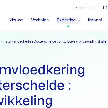
Evenementen
Nieuws
Verhalen
Expertise
Impact
Stormvloedkering Oosterschelde : ontwikkeling ontgrondingskuilen
rmvloedkering
erschelde :
ikkeling