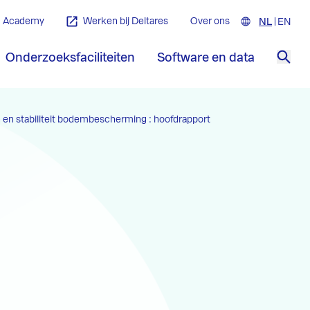
Academy
Werken bij Deltares
Over ons
NL
Nederla
EN
Engl
Onderzoeksfaciliteiten
Software en data
Zoe
 en stabiliteit bodembescherming : hoofdrapport