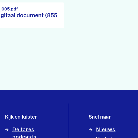
_005.pdf
igitaal document (855
Kijk en luister
Snel naar
Deltares
Nieuws
podcasts