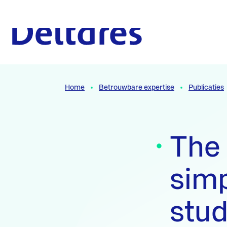
Naar hoofdcontent
Naar homepage
Home
Betrouwbare expertise
Publicaties
The 
simp
stud