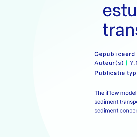
estu
tran
Gepubliceerd
Auteur(s)
|
Y.
Publicatie ty
The iFlow model 
sediment transpor
sediment concent