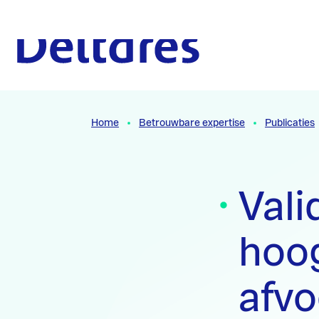
Naar hoofdcontent
Naar homepage
Home
Betrouwbare expertise
Publicaties
Vali
hoog
afvo