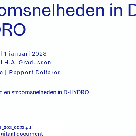
oomsnelheden in 
DRO
|
1 januari 2023
J.H.A. Gradussen
pe
|
Rapport Deltares
ren en stroomsnelheden in D-HYDRO
3_003_0023.pdf
igitaal document