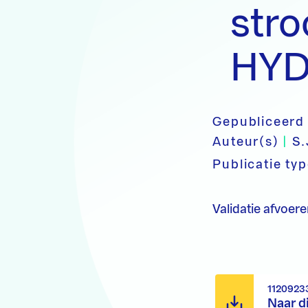
str
HY
Gepubliceerd
Auteur(s)
|
S.
Publicatie ty
Validatie afvoe
1120923
Naar d