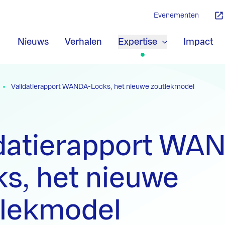
Evenementen
Nieuws
Verhalen
Expertise
Impact
Validatierapport WANDA-Locks, het nieuwe zoutlekmodel
idatierapport WA
s, het nieuwe
tlekmodel