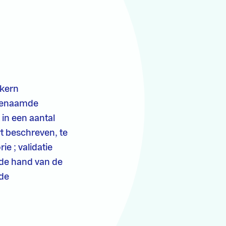
nkern
ogenaamde
in een aantal
rt beschreven, te
e ; validatie
 de hand van de
 de