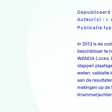
Gepubliceerd
Auteur(s)
|
I.
Publicatie ty
In 2013 is de co
beschikbaar te 
WANDA-Locks. De
stappen plaatsge
weten: validatie 
aan de resultate
metingen op de S
Krammerjachten