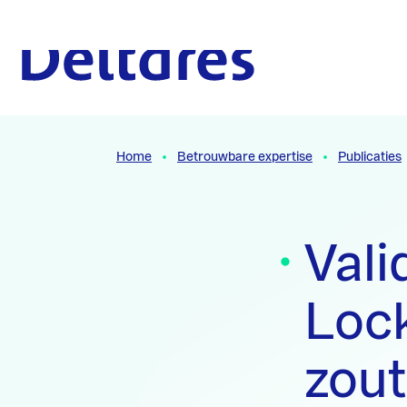
Naar hoofdcontent
Naar homepage
Home
Betrouwbare expertise
Publicaties
Val
Lock
zou