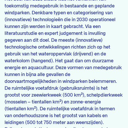
toekomstig medegebruik in bestaande en geplande
windparken. Denkbare typen en categorisering van
(innovatieve) technologieën die in 2030 operationeel
kunnen zijn werden in kaart gebracht. Via een
literatuurstudie en expert judgement is invulling
gegeven aan dit doel. De meeste (innovatieve)
technologische ontwikkelingen richten zich op het
gebruik van het wateroppervlak (drijvend) en de
waterkolom (hangend). Het gaat dan om duurzame
energie en aquacultuur. Deze vormen van medegebruik
kunnen in bijna alle gevallen de
doorvaartmogelijkheden in windparken belemmeren.
De ruimtelijke voetafdruk (gebruiksruimte) is het
grootst voor zeewierkweek (500 km²), schelpdierkweek
(mosselen – tientallen km²) en zonne-energie
(tientallen km²). De ruimtelijke voetafdruk in termen
van onderhoudszone is het grootst van kabels en
leidingen (500 tot 750 meter aan weerszijden).