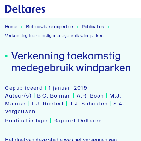
Naar hoofdcontent
Home
Betrouwbare expertise
Publicaties
Verkenning toekomstig medegebruik windparken
Verkenning toekomstig
medegebruik windparken
Gepubliceerd
|
1 januari 2019
Auteur(s)
|
B.C. Bolman
|
A.R. Boon
|
M.J.
Maarse
|
T.J. Roetert
|
J.J. Schouten
|
S.A.
Vergouwen
Publicatie type
|
Rapport Deltares
Het doel van deze studie was het verkennen van