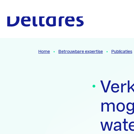
Naar hoofdcontent
Naar homepage
Home
Betrouwbare expertise
Publicaties
Ver
moge
wate