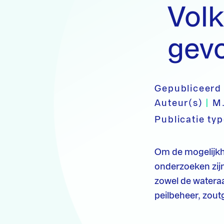
Vol
gevo
Gepubliceerd
Auteur(s)
|
M.
Publicatie ty
Om de mogelijkh
onderzoeken zijn
zowel de wateraa
peilbeheer, zout