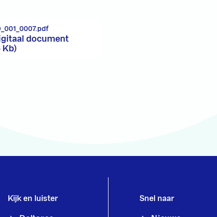
0_001_0007.pdf
igitaal document
6 Kb)
Kijk en luister
Snel naar