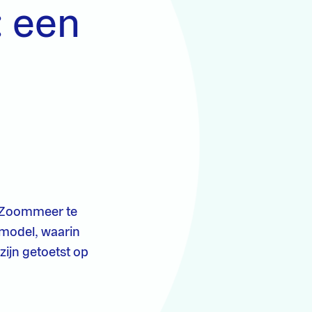
 een
k-Zoommeer te
smodel, waarin
zijn getoetst op