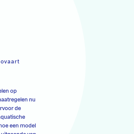
oovaart
elen op
 maatregelen nu
ervoor de
aquatische
 hoe een model