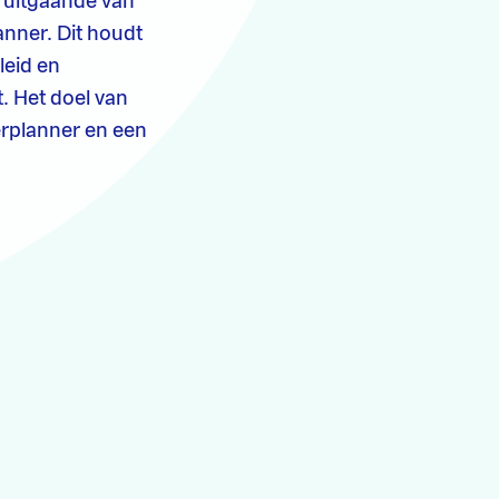
, uitgaande van
nner. Dit houdt
leid en
. Het doel van
erplanner en een