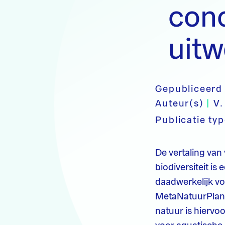
conc
uitw
Gepubliceerd
Auteur(s)
|
V.
Publicatie ty
De vertaling va
biodiversiteit is
daadwerkelijk voo
MetaNatuurPlann
natuur is hiervo