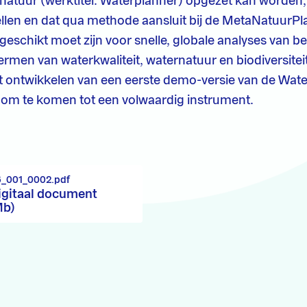
natuur (werktitel: Waterplanner) opgezet kan worden
len en dat qua methode aansluit bij de MetaNatuurPla
geschikt moet zijn voor snelle, globale analyses van be
ermen van waterkwaliteit, waternatuur en biodiversiteit
et ontwikkelen van een eerste demo-versie van de Wat
n om te komen tot een volwaardig instrument.
6_001_0002.pdf
igitaal document
Mb)