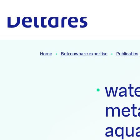
Naar hoofdcontent
Naar homepage
Home
Betrouwbare expertise
Publicaties
wate
met
aqua