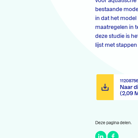
voor aquatische 
bestaande model
in dat het model 
maatregelen in t
deze studie is h
lijst met stappe
1120875
Naar d
(2,09 
Deze pagina delen.