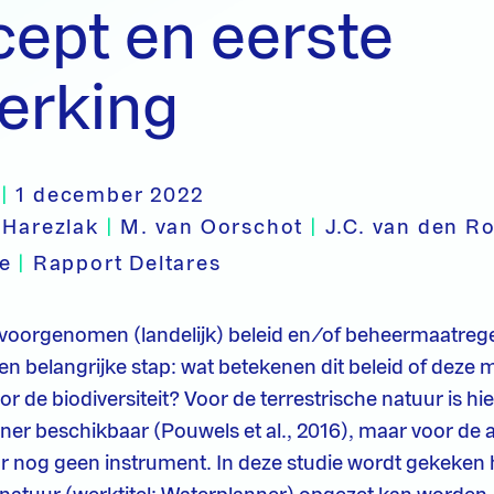
ept en eerste
erking
|
1 december 2022
 Harezlak
|
M. van Oorschot
|
J.C. van den R
pe
|
Rapport Deltares
n voorgenomen (landelijk) beleid en/of beheermaatreg
 een belangrijke stap: wat betekenen dit beleid of deze
r de biodiversiteit? Voor de terrestrische natuur is hi
er beschikbaar (Pouwels et al., 2016), maar voor de 
or nog geen instrument. In deze studie wordt gekeken