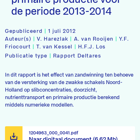
de periode 2013-2014
Gepubliceerd
|
1 juli 2012
Auteur(s)
|
V. Harezlak
|
A. van Rooijen
|
Y.F.
Friocourt
|
T. van Kessel
|
H.F.J. Los
Publicatie type
|
Rapport Deltares
In dit rapport is het effect van zandwinning ten behoeve
van de versterking van de zwakke schakels Noord-
Holland op slibconcentraties, doorzicht,
nutrienttransport en primaire productie berekend
middels numerieke modellen.
1204963_000_0041.pdf
Naar digitaal document (6,62 Mb)