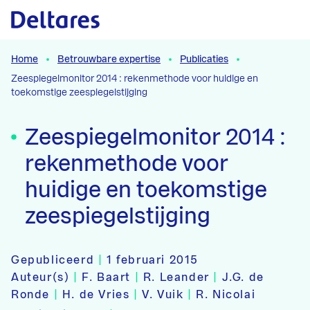
Naar hoofdcontent
Home
Betrouwbare expertise
Publicaties
Zeespiegelmonitor 2014 : rekenmethode voor huidige en
toekomstige zeespiegelstijging
Zeespiegelmonitor 2014 :
rekenmethode voor
huidige en toekomstige
zeespiegelstijging
Gepubliceerd
|
1 februari 2015
Auteur(s)
|
F. Baart
|
R. Leander
|
J.G. de
Ronde
|
H. de Vries
|
V. Vuik
|
R. Nicolai