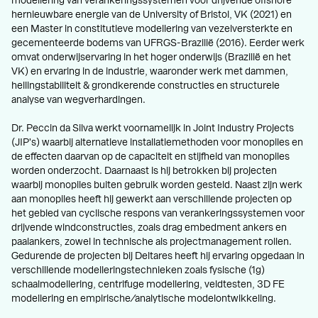
modellering van verankeringssystemen voor drijvende offshore
hernieuwbare energie van de University of Bristol, VK (2021) en
een Master in constitutieve modellering van vezelversterkte en
gecementeerde bodems van UFRGS-Brazilië (2016). Eerder werk
omvat onderwijservaring in het hoger onderwijs (Brazilië en het
VK) en ervaring in de industrie, waaronder werk met dammen,
hellingstabiliteit & grondkerende constructies en structurele
analyse van wegverhardingen.
Dr. Peccin da Silva werkt voornamelijk in Joint Industry Projects
(JIP's) waarbij alternatieve installatiemethoden voor monopiles en
de effecten daarvan op de capaciteit en stijfheid van monopiles
worden onderzocht. Daarnaast is hij betrokken bij projecten
waarbij monopiles buiten gebruik worden gesteld. Naast zijn werk
aan monopiles heeft hij gewerkt aan verschillende projecten op
het gebied van cyclische respons van verankeringssystemen voor
drijvende windconstructies, zoals drag embedment ankers en
paalankers, zowel in technische als projectmanagement rollen.
Gedurende de projecten bij Deltares heeft hij ervaring opgedaan in
verschillende modelleringstechnieken zoals fysische (1g)
schaalmodellering, centrifuge modellering, veldtesten, 3D FE
modellering en empirische/analytische modelontwikkeling.