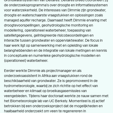
Grondwatersystemen van Deltares. Deltares breed coördineert zij
de onderzoeksprogramma's over droogte en informatiesystemen
voor waterzekerheid. De interesses van Dimmie zijn grondwater,
droogte en waterschaarste vraagstukken en oplossingen zoals
managed aquifer recharge. Daarnaast heeft Dimmie ervaring met
droogtevoorspellingen, geohydrologische monitoring en
modellering, operationeel waterbeheer, toepassing van
satellietgegevens, geïntegreerde risicobeoordelingen en
interactie tussen grondwater en oppervlaktewater. De focus in
haar werk ligt op samenwerking met en opleiding van lokale
belanghebbenden en de integratie van lokale metingen en kennis
in conceptuele en numerieke geohydrologische modellen en
(operationeel) waterbeheer.
Eerder werkte Dimmie als projectmanager en als
onderzoeksassistent in Afrika aan vraagstukken rond de
beschikbaarheid van grondwater. Ze is gepromoveerd in de
hydrometeorologie, waarbij ze zich richtte op het effect van
waterbeheer en klimaat op broeikasgasemissies van
veengebieden. Tijdens haar doctoraat werkte ze nauw samen met
het Biometeorologie lab van UC Berkely. Momenteel is zij actief
betrokken bij een onderzoeksproject dat de mogelijkheden en
haalbaarheid onderzoekt om veen te regenereren in