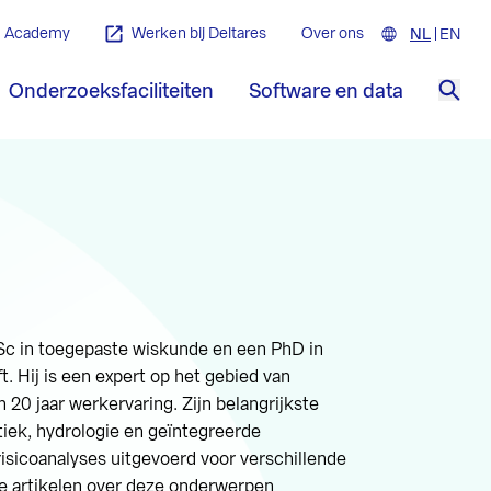
Academy
Werken bij Deltares
Over ons
NL
Nederla
EN
Engl
Onderzoeksfaciliteiten
Software en data
Zoe
Sc in toegepaste wiskunde en een PhD in
t. Hij is een expert op het gebied van
20 jaar werkervaring. Zijn belangrijkste
istiek, hydrologie en geïntegreerde
 risicoanalyses uitgevoerd voor verschillende
e artikelen over deze onderwerpen