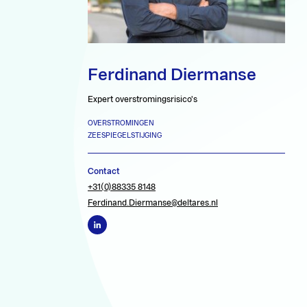
Ferdinand Diermanse
Expert overstromingsrisico's
OVERSTROMINGEN
ZEESPIEGELSTIJGING
Contact
+31(0)88335 8148
Ferdinand.Diermanse@deltares.nl