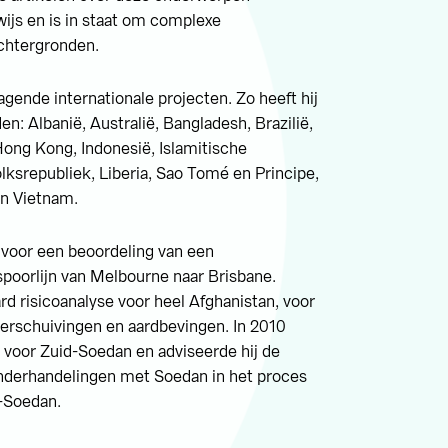
ijs en is in staat om complexe
achtergronden.
gende internationale projecten. Zo heeft hij
n: Albanië, Australië, Bangladesh, Brazilië,
ong Kong, Indonesië, Islamitische
lksrepubliek, Liberia, Sao Tomé en Principe,
en Vietnam.
 voor een beoordeling van een
poorlijn van Melbourne naar Brisbane.
rd risicoanalyse voor heel Afghanistan, voor
verschuivingen en aardbevingen. In 2010
 voor Zuid-Soedan en adviseerde hij de
onderhandelingen met Soedan in het proces
d-Soedan.