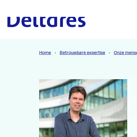
Naar hoofdcontent
Naar homepage
Home
Betrouwbare expertise
Onze mens