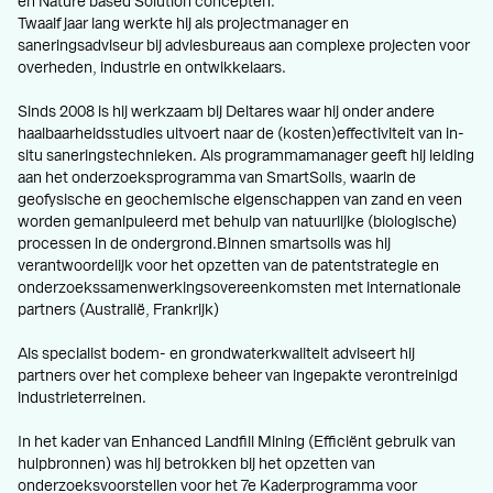
en Nature based Solution concepten.
Twaalf jaar lang werkte hij als projectmanager en
saneringsadviseur bij adviesbureaus aan complexe projecten voor
overheden, industrie en ontwikkelaars.
Sinds 2008 is hij werkzaam bij Deltares waar hij onder andere
haalbaarheidsstudies uitvoert naar de (kosten)effectiviteit van in-
situ saneringstechnieken. Als programmamanager geeft hij leiding
aan het onderzoeksprogramma van SmartSoils, waarin de
geofysische en geochemische eigenschappen van zand en veen
worden gemanipuleerd met behulp van natuurlijke (biologische)
processen in de ondergrond.Binnen smartsoils was hij
verantwoordelijk voor het opzetten van de patentstrategie en
onderzoekssamenwerkingsovereenkomsten met internationale
partners (Australië, Frankrijk)
Als specialist bodem- en grondwaterkwaliteit adviseert hij
partners over het complexe beheer van ingepakte verontreinigd
industrieterreinen.
In het kader van Enhanced Landfill Mining (Efficiënt gebruik van
hulpbronnen) was hij betrokken bij het opzetten van
onderzoeksvoorstellen voor het 7e Kaderprogramma voor