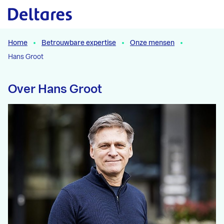
Naar hoofdcontent
Home
Betrouwbare expertise
Onze mensen
Hans Groot
Over Hans Groot