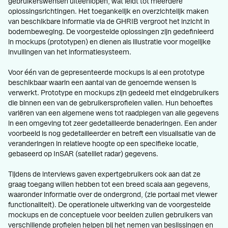
gebruikerswensen uiteenlopen, wat leidt tot meerdere
oplossingsrichtingen. Het toegankelijk en overzichtelijk maken
van beschikbare informatie via de GHRIB vergroot het inzicht in
bodembeweging. De voorgestelde oplossingen zijn gedefinieerd
in mockups (prototypen) en dienen als illustratie voor mogelijke
invullingen van het informatiesysteem.
Voor één van de gepresenteerde mockups is al een prototype
beschikbaar waarin een aantal van de genoemde wensen is
verwerkt. Prototype en mockups zijn gedeeld met eindgebruikers
die binnen een van de gebruikersprofielen vallen. Hun behoeftes
variëren van een algemene wens tot raadplegen van alle gegevens
in een omgeving tot zeer gedetailleerde benaderingen. Een ander
voorbeeld is nog gedetailleerder en betreft een visualisatie van de
veranderingen in relatieve hoogte op een specifieke locatie,
gebaseerd op InSAR (satelliet radar) gegevens.
Tijdens de interviews gaven expertgebruikers ook aan dat ze
graag toegang willen hebben tot een breed scala aan gegevens,
waaronder informatie over de ondergrond, (zie portaal met viewer
functionaliteit). De operationele uitwerking van de voorgestelde
mockups en de conceptuele voor beelden zullen gebruikers van
verschillende profielen helpen bij het nemen van beslissingen en