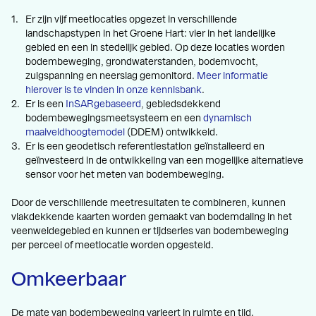
Er zijn vijf meetlocaties opgezet in verschillende
landschapstypen in het Groene Hart: vier in het landelijke
gebied en een in stedelijk gebied. Op deze locaties worden
bodembeweging, grondwaterstanden, bodemvocht,
zuigspanning en neerslag gemonitord.
Meer informatie
hierover is te vinden in onze kennisbank
.
Er is een
InSARgebaseerd
, gebiedsdekkend
bodembewegingsmeetsysteem en een
dynamisch
maaiveldhoogtemodel
(DDEM) ontwikkeld.
Er is een geodetisch referentiestation geïnstalleerd en
geïnvesteerd in de ontwikkeling van een mogelijke alternatieve
sensor voor het meten van bodembeweging.
Door de verschillende meetresultaten te combineren, kunnen
vlakdekkende kaarten worden gemaakt van bodemdaling in het
veenweidegebied en kunnen er tijdseries van bodembeweging
per perceel of meetlocatie worden opgesteld.
Omkeerbaar
De mate van bodembeweging varieert in ruimte en tijd.