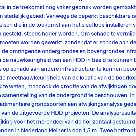
 zal in de toekomst nog vaker gebruik worden gemaakt
in stedelijk gebied. Vanwege de beperkt beschikbare
eisen die in de toekomst aan het sleufloos installeren 
n gesteld, steeds hoger worden. Om schade te vermijd
moeten worden gewerkt, zonder dat er schade aan de t
en de omringende ondergrondse en bovengrondse infr
 de nauwkeurigheid van een HDD in beeld te kunnen 
 op schade aan andere infrastructuur te kunnen beoor
de meetnauwkeurigheid van de locatie van de boorkop
ing te weten, maar ook de grootte van de afwijkingen d
e samenstelling van de ondergrond te beschouwen. In 
sedimentaire grondsoorten een afwijkingsanalyse ged
van de uitgevoerde HDD-projecten. De analyseresulta
wijking voor het merendeel van de horizontaal gestuurd
nden in Nederland kleiner is dan 1,5 m. Twee horizon