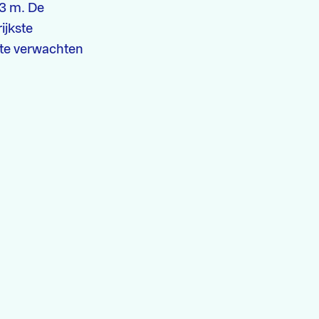
 3 m. De
ijkste
 te verwachten