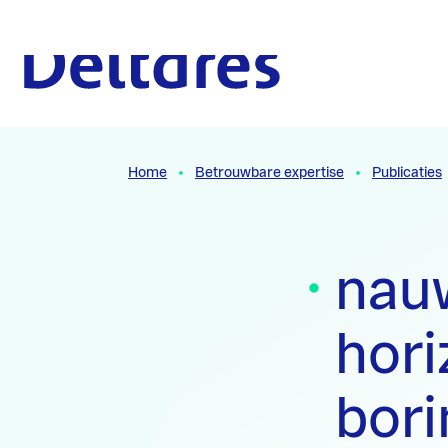
Naar hoofdcontent
Naar homepage
Home
Betrouwbare expertise
Publicaties
nau
hori
bori