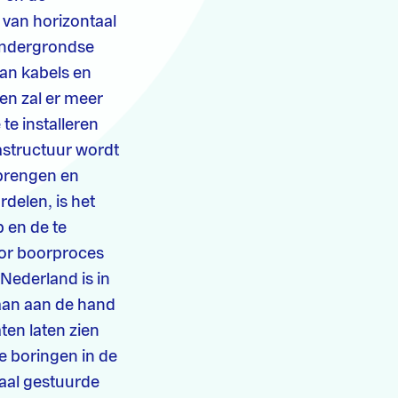
 van horizontaal
 ondergrondse
van kabels en
en zal er meer
e installeren
astructuur wordt
brengen en
delen, is het
 en de te
oor boorproces
Nederland is in
aan aan de hand
ten laten zien
e boringen in de
taal gestuurde