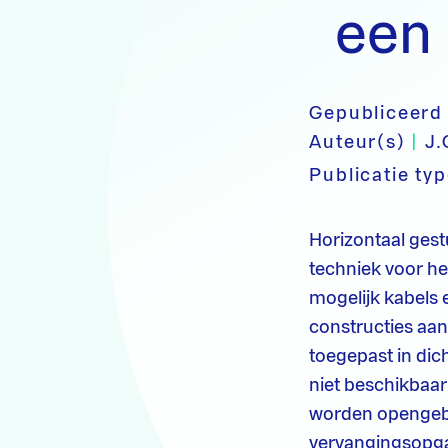
een 
Gepubliceerd
Auteur(s)
|
J.
Publicatie ty
Horizontaal gestu
techniek voor he
mogelijk kabels 
constructies aan
toegepast in dic
niet beschikbaar
worden opengebr
vervangingsopga