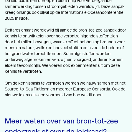
De leidraad is een oproep en biedt hulp voor verdergaande
samenwerking tussen stroomgebieden wereldwijd. Deze aanpak
kreeg onlangs ook bijval op de Internationale Oceaanconferentie
2025 in Nice.
Deltares draagt wereldwijd bij aan de de bron-tot-zee aanpak door
kennis te ontwikkelen over hoe verontreinigende stoffen zich
door het milieu bewegen, waar ze effect hebben op bronnen voor
mens en natuur, welke en hoeveel stoffen er in zee, de bodem of
het grondwater terechtkomen. Sommige stoffen worden
onderweg afgebroken en verdwijnen voorgoed, anderen komen
elders tevoorschijn. We voeren ook experimenten uit om deze
kennis te vergroten.
Om de kennisbasis te vergroten werken we nauw samen met het
Source-to-Sea Platform en meerder Europese Consortia. Ook de
nieuwe leidraad is een voorbeeld van hoe we dit doen
Meer weten over van bron-tot-zee
onderzoek of over de leidraad?