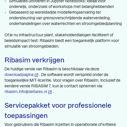
Simulaties uitvoeren in Jupyter Notebooks: ideaal voor
onderwijs, onderzoek of workshops met belanghebbenden
Gebaseerd op wereldwijde modelleringservaring ter
ondersteuning van grensoverschrijdende waterverdeling,
onderhandelingen over waterrechten en stroomgebiedplanning
Of je nu infrastructuur plant, stakeholderdialogen faciliteert of
beleidsimpact test: Ribasim biedt een toegankelijk platform voor
simulatie van stroomgebieden.
Ribasim verkrijgen
De huidige versie van Ribasim is beschikbaar via deze
downloadpagina
. De software wordt verspreid onder de
toegankelijke MIT-licentie. Voor vragen over Ribasim, inclusief de
eerdere versie RIBASIM 7, kun je contact opnemen via:
ribasim.info@deltares.nl
.
Servicepakket voor professionele
toepassingen
Voor gebruikers die Ribasim inzetten in operationele of kritieke