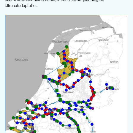
naar waterbeschikbaarheid, infrastructuurplanning en
klimaatadaptatie.