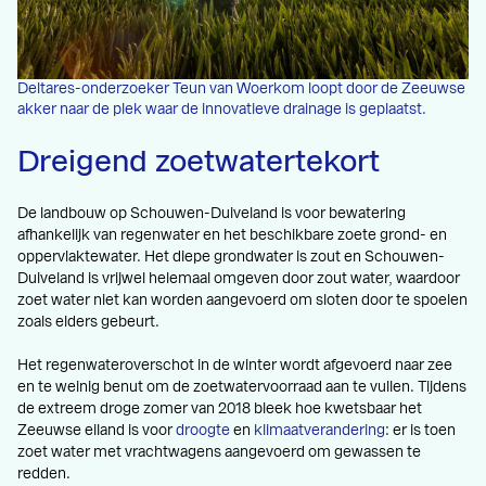
Deltares-onderzoeker Teun van Woerkom loopt door de Zeeuwse
akker naar de plek waar de innovatieve drainage is geplaatst.
Dreigend zoetwatertekort
De landbouw op Schouwen-Duiveland is voor bewatering
afhankelijk van regenwater en het beschikbare zoete grond- en
oppervlaktewater. Het diepe grondwater is zout en Schouwen-
Duiveland is vrijwel helemaal omgeven door zout water, waardoor
zoet water niet kan worden aangevoerd om sloten door te spoelen
zoals elders gebeurt.
Het regenwateroverschot in de winter wordt afgevoerd naar zee
en te weinig benut om de zoetwatervoorraad aan te vullen. Tijdens
de extreem droge zomer van 2018 bleek hoe kwetsbaar het
Zeeuwse eiland is voor
droogte
en
klimaatverandering
: er is toen
zoet water met vrachtwagens aangevoerd om gewassen te
redden.