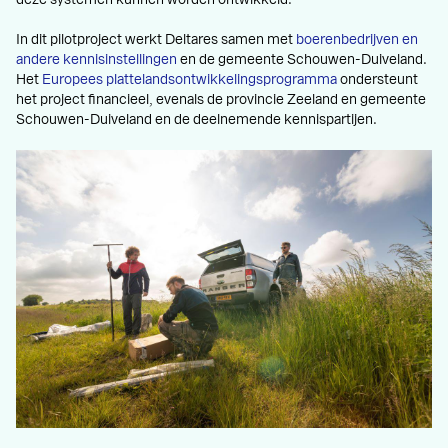
deze systemen kunnen worden ontwikkeld.
In dit pilotproject werkt Deltares samen met
boerenbedrijven en
andere kennisinstellingen
en de gemeente Schouwen-Duiveland.
Het
Europees plattelandsontwikkelingsprogramma
ondersteunt
het project financieel, evenals de provincie Zeeland en gemeente
Schouwen-Duiveland en de deelnemende kennispartijen.