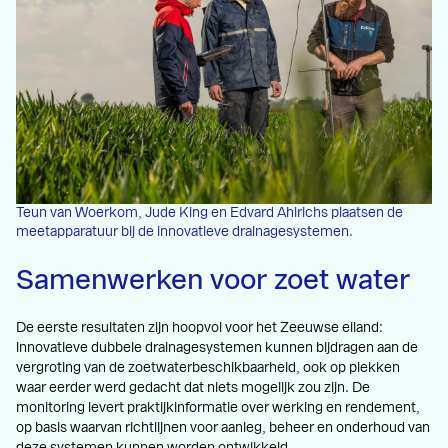
Teun van Woerkom, Jude King en Edvard Ahlrichs plaatsen de
meetapparatuur bij de innovatieve drainagesystemen.
Samenwerken voor zoet water
De eerste resultaten zijn hoopvol voor het Zeeuwse eiland:
innovatieve dubbele drainagesystemen kunnen bijdragen aan de
vergroting van de zoetwaterbeschikbaarheid, ook op plekken
waar eerder werd gedacht dat niets mogelijk zou zijn. De
monitoring levert praktijkinformatie over werking en rendement,
op basis waarvan richtlijnen voor aanleg, beheer en onderhoud van