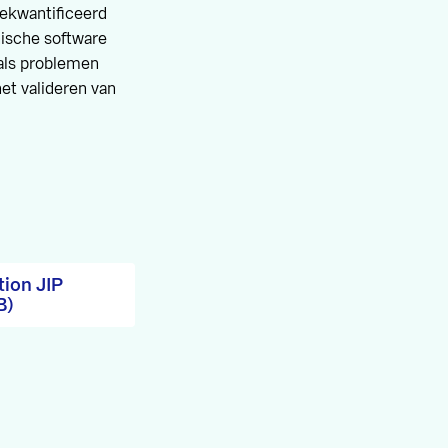
gekwantificeerd
nische software
 als problemen
et valideren van
tion JIP
B)