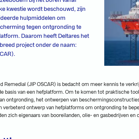
eke kwestie wordt beschouwd, zijn
alideerde hulpmiddelen om
scherming tegen ontgronding te
latform. Daarom heeft Deltares het
akbreed project onder de naam:
SCAR).
d Remedial (JIP OSCAR) is bedacht om meer kennis te verkri
e basis van een hefplatform. Om te komen tot praktische tools
van ontgronding, het ontwerpen van beschermingsconstructie
n verbeterd ontwerp van hefplatforms om ontgronding te bep
n zich eigenaars van booreilanden, olie- en gasbedrijven en