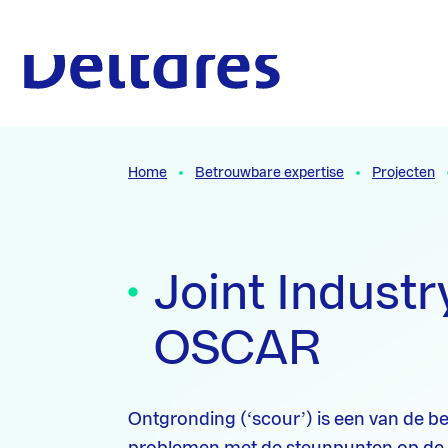
Naar hoofdcontent
Naar homepage
Home
Betrouwbare expertise
Projecten
Joint Industr
OSCAR
Ontgronding (‘scour’) is een van de b
problemen met de steunpunten op de 