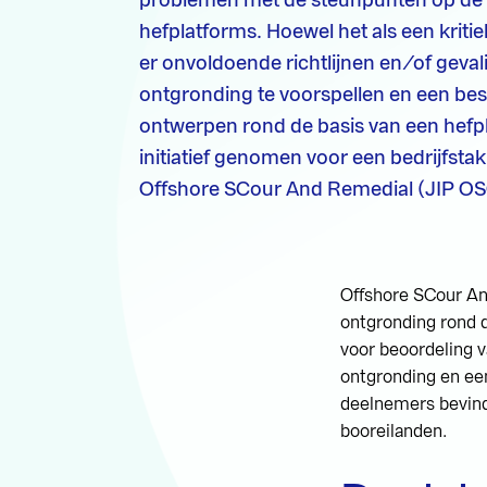
hefplatforms. Hoewel het als een kriti
er onvoldoende richtlijnen en/of gev
ontgronding te voorspellen en een be
ontwerpen rond de basis van een hefp
initiatief genomen voor een bedrijfst
Offshore SCour And Remedial (JIP O
Offshore SCour An
ontgronding rond d
voor beoordeling 
ontgronding en ee
deelnemers bevinde
booreilanden.