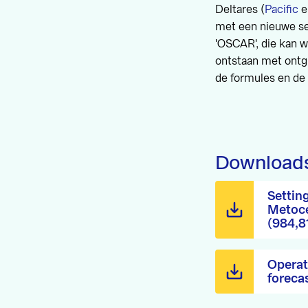
Deltares (
Pacific
e
met een nieuwe se
'OSCAR', die kan w
ontstaan met ontgr
de formules en de 
Download
Settin
Metoc
(984,8
Operat
foreca