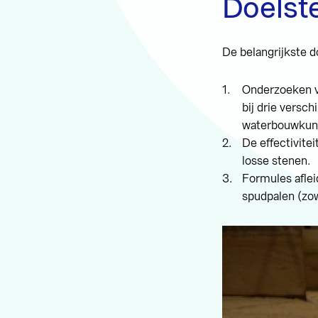
Doelste
De belangrijkste d
Onderzoeken va
bij drie versc
waterbouwkund
De effectivite
losse stenen.
Formules aflei
spudpalen (zow