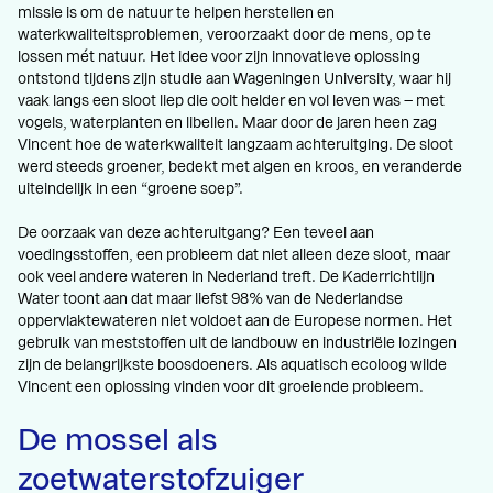
missie is om de natuur te helpen herstellen en
waterkwaliteitsproblemen, veroorzaakt door de mens, op te
lossen mét natuur. Het idee voor zijn innovatieve oplossing
ontstond tijdens zijn studie aan Wageningen University, waar hij
vaak langs een sloot liep die ooit helder en vol leven was – met
vogels, waterplanten en libellen. Maar door de jaren heen zag
Vincent hoe de waterkwaliteit langzaam achteruitging. De sloot
werd steeds groener, bedekt met algen en kroos, en veranderde
uiteindelijk in een “groene soep”.
De oorzaak van deze achteruitgang? Een teveel aan
voedingsstoffen, een probleem dat niet alleen deze sloot, maar
ook veel andere wateren in Nederland treft. De Kaderrichtlijn
Water toont aan dat maar liefst 98% van de Nederlandse
oppervlaktewateren niet voldoet aan de Europese normen. Het
gebruik van meststoffen uit de landbouw en industriële lozingen
zijn de belangrijkste boosdoeners. Als aquatisch ecoloog wilde
Vincent een oplossing vinden voor dit groeiende probleem.
De mossel als
zoetwaterstofzuiger