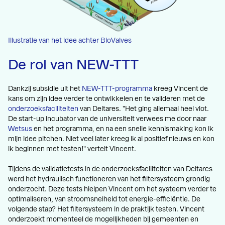
Illustratie van het idee achter BioValves
De rol van NEW-TTT
Dankzij subsidie uit het
NEW-TTT-programma
kreeg Vincent de
kans om zijn idee verder te ontwikkelen en te valideren met de
onderzoeksfaciliteiten
van Deltares. "Het ging allemaal heel vlot.
De start-up incubator van de universiteit verwees me door naar
Wetsus
en het programma, en na een snelle kennismaking kon ik
mijn idee pitchen. Niet veel later kreeg ik al positief nieuws en kon
ik beginnen met testen!" vertelt Vincent.
Tijdens de validatietests in de onderzoeksfaciliteiten van Deltares
werd het hydraulisch functioneren van het filtersysteem grondig
onderzocht. Deze tests hielpen Vincent om het systeem verder te
optimaliseren, van stroomsnelheid tot energie-efficiëntie. De
volgende stap? Het filtersysteem in de praktijk testen. Vincent
onderzoekt momenteel de mogelijkheden bij gemeenten en