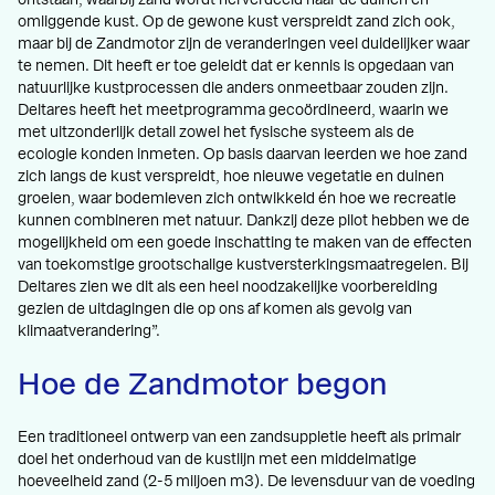
omliggende kust. Op de gewone kust verspreidt zand zich ook,
maar bij de Zandmotor zijn de veranderingen veel duidelijker waar
te nemen. Dit heeft er toe geleidt dat er kennis is opgedaan van
natuurlijke kustprocessen die anders onmeetbaar zouden zijn.
Deltares heeft het meetprogramma gecoördineerd, waarin we
met uitzonderlijk detail zowel het fysische systeem als de
ecologie konden inmeten. Op basis daarvan leerden we hoe zand
zich langs de kust verspreidt, hoe nieuwe vegetatie en duinen
groeien, waar bodemleven zich ontwikkeld én hoe we recreatie
kunnen combineren met natuur. Dankzij deze pilot hebben we de
mogelijkheid om een goede inschatting te maken van de effecten
van toekomstige grootschalige kustversterkingsmaatregelen. Bij
Deltares zien we dit als een heel noodzakelijke voorbereiding
gezien de uitdagingen die op ons af komen als gevolg van
klimaatverandering”.
Hoe de Zandmotor begon
Een traditioneel ontwerp van een zandsuppletie heeft als primair
doel het onderhoud van de kustlijn met een middelmatige
hoeveelheid zand (2-5 miljoen m3). De levensduur van de voeding