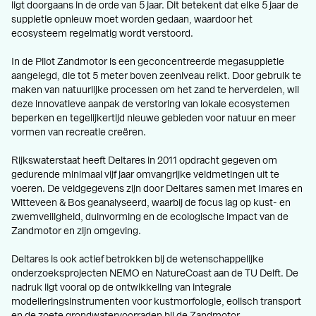
ligt doorgaans in de orde van 5 jaar. Dit betekent dat elke 5 jaar de
suppletie opnieuw moet worden gedaan, waardoor het
ecosysteem regelmatig wordt verstoord.
In de Pilot Zandmotor is een geconcentreerde megasuppletie
aangelegd, die tot 5 meter boven zeeniveau reikt. Door gebruik te
maken van natuurlijke processen om het zand te herverdelen, wil
deze innovatieve aanpak de verstoring van lokale ecosystemen
beperken en tegelijkertijd nieuwe gebieden voor natuur en meer
vormen van recreatie creëren.
Rijkswaterstaat heeft Deltares in 2011 opdracht gegeven om
gedurende minimaal vijf jaar omvangrijke veldmetingen uit te
voeren. De veldgegevens zijn door Deltares samen met Imares en
Witteveen & Bos geanalyseerd, waarbij de focus lag op kust- en
zwemveiligheid, duinvorming en de ecologische impact van de
Zandmotor en zijn omgeving.
Deltares is ook actief betrokken bij de wetenschappelijke
onderzoeksprojecten NEMO en NatureCoast aan de TU Delft. De
nadruk ligt vooral op de ontwikkeling van integrale
modelleringsinstrumenten voor kustmorfologie, eolisch transport
en de zoete grondwatervoorraden bij de Zandmotor.