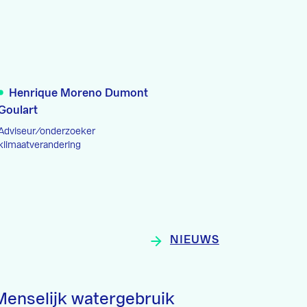
Henrique Moreno Dumont
Goulart
Adviseur/onderzoeker
klimaatverandering
NIEUWS
Menselijk watergebruik