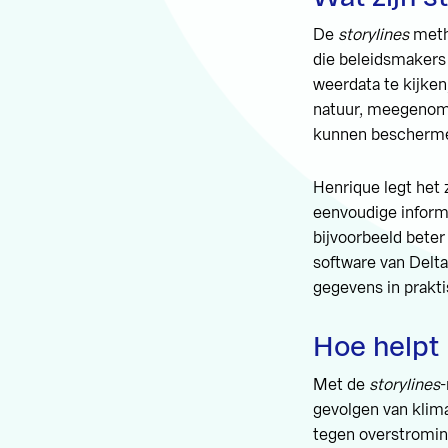
De
storylines
metho
die beleidsmakers
weerdata te kijke
natuur, meegenome
kunnen bescherme
Henrique legt het 
eenvoudige inform
bijvoorbeeld bete
software van Delt
gegevens in prakti
Hoe helpt 
Met de
storylines
gevolgen van klim
tegen overstromin