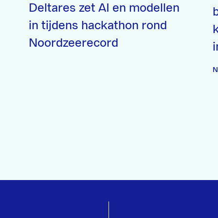
Deltares zet AI en modellen
in tijdens hackathon rond
Noordzeerecord
i
N