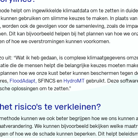
de helpt om ingewikkelde klimaatdata om te zetten in duidel
 kunnen gebruiken om slimme keuzes te maken. In plaats van 
n, worden ook de gevolgen voor de samenleving, zoals de impa
n. Dit kan bijvoorbeeld helpen bij het plannen van hoe we o
n of hoe we overstromingen kunnen voorkomen.
zo uit: “Wat ik heb gedaan, is complexe klimaatgegevens omze
atie die de mensen helpt die belangrijke keuzes moeten mak
r plannen hoe we onze kust beter kunnen beschermen tegen de
ares,
FloodAdapt,
SFINCS en
HydroMT
gebruikt. Deze softwar
sche oplossingen om te zetten.”
het risico's te verkleinen?
-methode kunnen we ook beter begrijpen hoe we ons kunnen 
aatverandering. We kunnen bijvoorbeeld bekijken welke maat
gen of hoe we de schade kunnen beperken. Dit helpt beleid