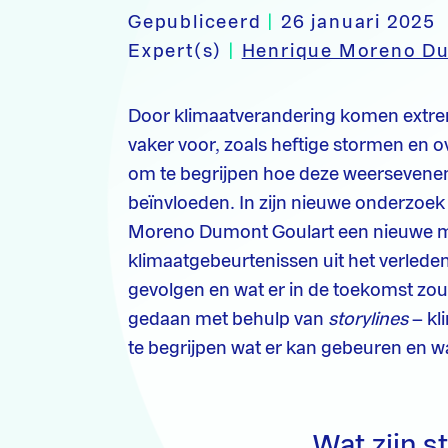
Gepubliceerd
|
26 januari 2025
Expert(s)
|
Henrique Moreno Du
Door klimaatverandering komen extr
vaker voor, zoals heftige stormen en o
om te begrijpen hoe deze weerseven
beïnvloeden. In zijn nieuwe onderzoek
Moreno Dumont Goulart een nieuwe m
klimaatgebeurtenissen uit het verlede
gevolgen en wat er in de toekomst zo
gedaan met behulp van
storylines
– kl
te begrijpen wat er kan gebeuren en 
Wat zijn s