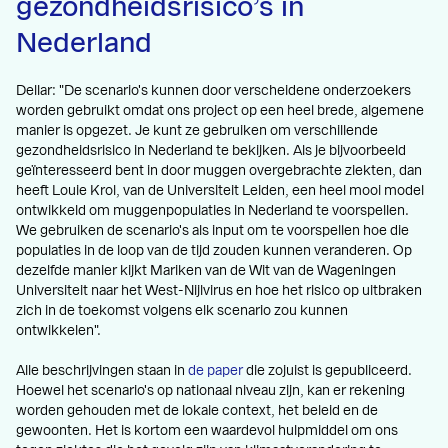
gezondheidsrisico’s in
Nederland
Dellar: "De scenario's kunnen door verscheidene onderzoekers
worden gebruikt omdat ons project op een heel brede, algemene
manier is opgezet. Je kunt ze gebruiken om verschillende
gezondheidsrisico in Nederland te bekijken. Als je bijvoorbeeld
geïnteresseerd bent in door muggen overgebrachte ziekten, dan
heeft Louie Krol, van de Universiteit Leiden, een heel mooi model
ontwikkeld om muggenpopulaties in Nederland te voorspellen.
We gebruiken de scenario's als input om te voorspellen hoe die
populaties in de loop van de tijd zouden kunnen veranderen. Op
dezelfde manier kijkt Mariken van de Wit van de Wageningen
Universiteit naar het West-Nijlvirus en hoe het risico op uitbraken
zich in de toekomst volgens elk scenario zou kunnen
ontwikkelen".
Alle beschrijvingen staan in
de paper
die zojuist is gepubliceerd.
Hoewel het scenario's op nationaal niveau zijn, kan er rekening
worden gehouden met de lokale context, het beleid en de
gewoonten. Het is kortom een waardevol hulpmiddel om ons