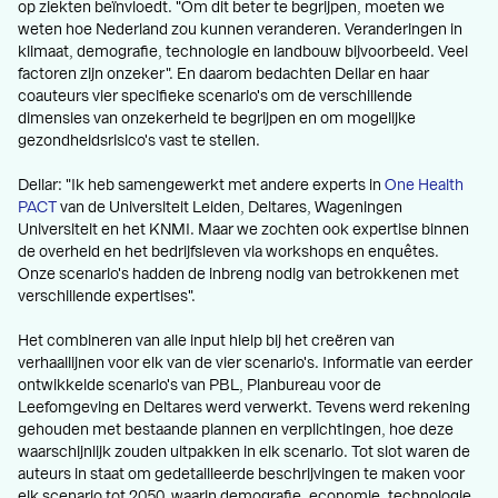
op ziekten beïnvloedt. "Om dit beter te begrijpen, moeten we
weten hoe Nederland zou kunnen veranderen. Veranderingen in
klimaat, demografie, technologie en landbouw bijvoorbeeld. Veel
factoren zijn onzeker". En daarom bedachten Dellar en haar
coauteurs vier specifieke scenario's om de verschillende
dimensies van onzekerheid te begrijpen en om mogelijke
gezondheidsrisico's vast te stellen.
Dellar: "Ik heb samengewerkt met andere experts in
One Health
PACT
van de Universiteit Leiden, Deltares, Wageningen
Universiteit en het KNMI. Maar we zochten ook expertise binnen
de overheid en het bedrijfsleven via workshops en enquêtes.
Onze scenario's hadden de inbreng nodig van betrokkenen met
verschillende expertises".
Het combineren van alle input hielp bij het creëren van
verhaallijnen voor elk van de vier scenario's. Informatie van eerder
ontwikkelde scenario's van PBL, Planbureau voor de
Leefomgeving en Deltares werd verwerkt. Tevens werd rekening
gehouden met bestaande plannen en verplichtingen, hoe deze
waarschijnlijk zouden uitpakken in elk scenario. Tot slot waren de
auteurs in staat om gedetailleerde beschrijvingen te maken voor
elk scenario tot 2050, waarin demografie, economie, technologie,