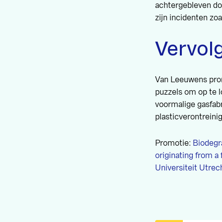
achtergebleven doo
zijn incidenten zo
Vervol
Van Leeuwens promo
puzzels om op te l
voormalige gasfab
plasticverontreini
Promotie:
Biodegr
originating from a 
Universiteit Utrech