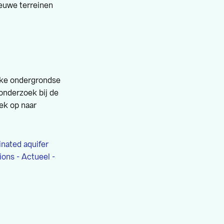
ieuwe terreinen
ijke ondergrondse
 onderzoek bij de
ek op naar
nated aquifer
ions - Actueel -