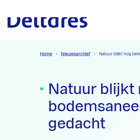
Naar hoofdcontent
Naar homepage
Home
Nieuwsarchief
Natuur blijkt nog b
Natuur blijkt
bodemsaneer
gedacht