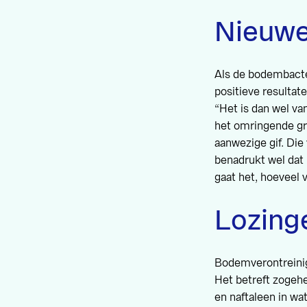
Nieuwe
Als de bodembacte
positieve resultate
“Het is dan wel va
het omringende gr
aanwezige gif. Die
benadrukt wel dat 
gaat het, hoeveel v
Lozing
Bodemverontreini
Het betreft zogeh
en naftaleen in wa