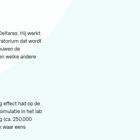
Deltares. Hij werkt
oratorium dat wordt
eeuwen de
en welke andere
g effect had op de
imulatie in het lab
g (ca. 250.000
rk waar eens