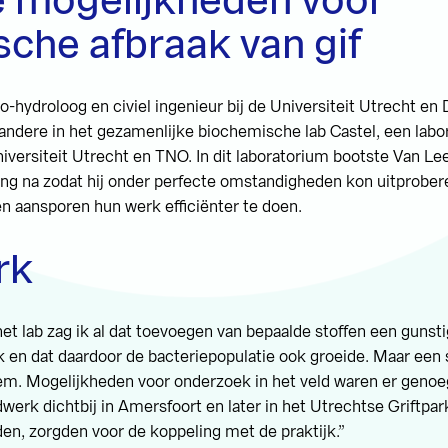
 mogelijkheden voor
sche afbraak van gif
-hydroloog en civiel ingenieur bij de Universiteit Utrecht en 
 andere in het gezamenlijke biochemische lab Castel, een lab
iversiteit Utrecht en TNO. In dit laboratorium bootste Van L
g na zodat hij onder perfecte omstandigheden kon uitprober
ën aansporen hun werk efficiënter te doen.
rk
et lab zag ik al dat toevoegen van bepaalde stoffen een gunsti
k en dat daardoor de bacteriepopulatie ook groeide. Maar een s
em. Mogelijkheden voor onderzoek in het veld waren er genoe
dwerk dichtbij in Amersfoort en later in het Utrechtse Griftpa
en, zorgden voor de koppeling met de praktijk.”