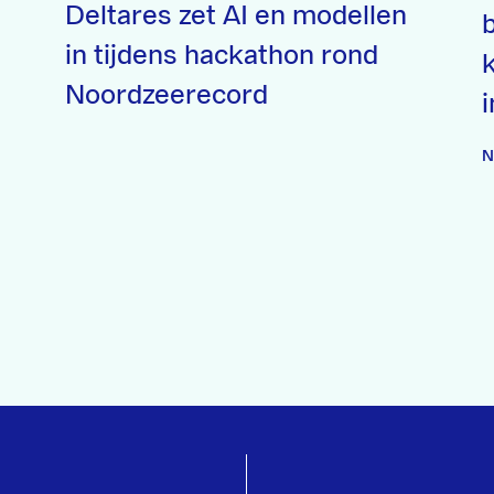
Deltares zet AI en modellen
in tijdens hackathon rond
Noordzeerecord
i
N