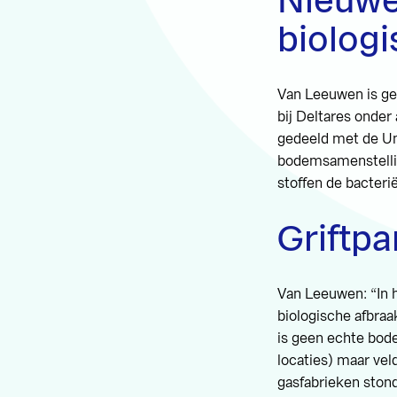
Nieuwe
biologi
Van Leeuwen is geo
bij Deltares onder
gedeeld met de Un
bodemsamenstellin
stoffen de bacteri
Griftpa
Van Leeuwen: “In h
biologische afbraa
is geen echte bod
locaties) maar vel
gasfabrieken stond