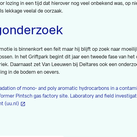
r lozing in een tijd dat hierover nog veel onbekend was, op n
als lekkage veelal de oorzaak.
gonderzoek
tie is binnenkort een feit maar hij blijft op zoek naar moeil
ossen. In het Griftpark begint dit jaar een tweede fase van het
riek. Daarnaast zet Van Leeuwen bij Deltares ook een onderzo
ging in de bodem en oevers.
adation of mono- and poly aromatic hydrocarbons in a contami
former Pintsch gas factory site. Laboratory and field investigat
t (uu.nl)