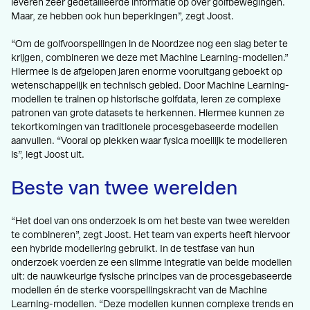
leveren zeer gedetailleerde informatie op over golfbewegingen.
Maar, ze hebben ook hun beperkingen”, zegt Joost.
“Om de golfvoorspellingen in de Noordzee nog een slag beter te
krijgen, combineren we deze met Machine Learning-modellen.”
Hiermee is de afgelopen jaren enorme vooruitgang geboekt op
wetenschappelijk en technisch gebied. Door Machine Learning-
modellen te trainen op historische golfdata, leren ze complexe
patronen van grote datasets te herkennen. Hiermee kunnen ze
tekortkomingen van traditionele procesgebaseerde modellen
aanvullen. “Vooral op plekken waar fysica moeilijk te modelleren
is”, legt Joost uit.
Beste van twee werelden
“Het doel van ons onderzoek is om het beste van twee werelden
te combineren”, zegt Joost. Het team van experts heeft hiervoor
een hybride modellering gebruikt. In de testfase van hun
onderzoek voerden ze een slimme integratie van beide modellen
uit: de nauwkeurige fysische principes van de procesgebaseerde
modellen én de sterke voorspellingskracht van de Machine
Learning-modellen. “Deze modellen kunnen complexe trends en