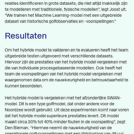
relaties identificeren in grote datasets, die niet altijd makkelijk zijn
te modelleren met traditionele, fysische modellen”, legt Joost uit.
“We trainen het Machine Learning-model met een uitgebreide
dataset van historische golfobservaties en -voorspellingen.”
Resultaten
Om het hybride model te valideren en te evalueren heeft het team
uitgebreide testen uitgevoerd met verschillende datasets.
Hiervoor zijn de prestaties van het hybride model vergeleken met
die van individuele procesgebaseerde modellen. Ook heeft het
team de voorspellingen van het hybride model vergeleken met
waargenomen data om de nauwkeurigheid en betrouwbaarheid te
kunnen beoordelen.
Het hybride model is vergeleken met het afzonderlijke SWAN-
model. Dit is een type golfmodel, dat onder andere voor de
Noordzee wordt gebruikt. Uit deze experimenten komt naar voren
dat het hybride model superieure prestaties levert. Dit model
maakt circa 30% tot 40% minder fouten in de voorspelling”, zegt
Den Bieman. “Hiermee neemt de nauwkeurigheid van de
operationele golfvoorspellingen met een tijdshorizon van 48 uur