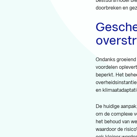
bestuursmodel bie
doorbreken en gez
Gesche
overstr
Ondanks groeiend 
voordelen oplevert
beperkt. Het behee
overheidsinstanti
en klimaatadaptati
De huidige aanpak, 
om de complexe ve
het behoud van we
waardoor de risic