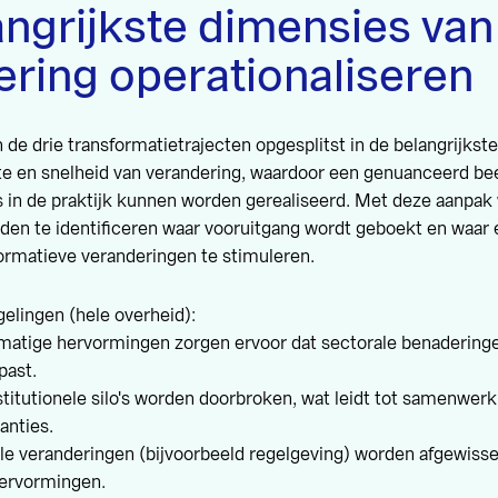
angrijkste dimensies van
ering operationaliseren
de drie transformatietrajecten opgesplitst in de belangrijkst
te en snelheid van verandering, waardoor een genuanceerd bee
s in de praktijk kunnen worden gerealiseerd. Met deze aanpak
den te identificeren waar vooruitgang wordt geboekt en waar 
ormatieve veranderingen te stimuleren.
egelingen (hele overheid):
matige hervormingen zorgen ervoor dat sectorale benaderinge
past.
stitutionele silo's worden doorbroken, wat leidt tot samenwer
anties.
lle veranderingen (bijvoorbeeld regelgeving) worden afgewiss
hervormingen.