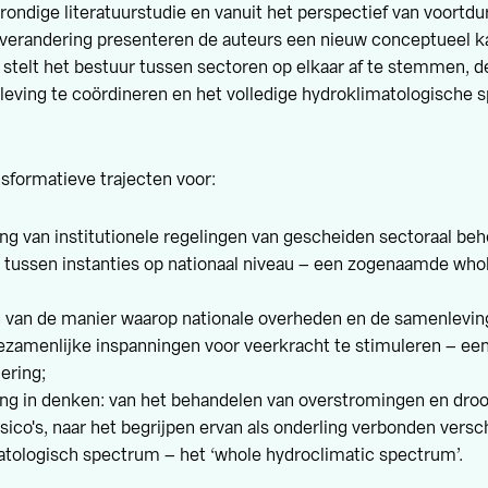
rondige literatuurstudie en vanuit het perspectief van voortd
 verandering presenteren de auteurs een nieuw conceptueel k
 stelt het bestuur tussen sectoren op elkaar af te stemmen, 
leving te coördineren en het volledige hydroklimatologische 
ansformatieve trajecten voor:
ng van institutionele regelingen van gescheiden sectoraal beh
tussen instanties op nationaal niveau – een zogenaamde who
g van de manier waarop nationale overheden en de samenlevin
zamenlijke inspanningen voor veerkracht te stimuleren – een
ering;
ng in denken: van het behandelen van overstromingen en droo
risico's, naar het begrijpen ervan als onderling verbonden vers
tologisch spectrum – het ‘whole hydroclimatic spectrum’.