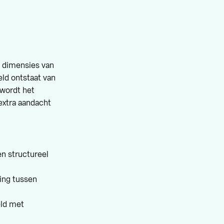
e dimensies van
ld ontstaat van
 wordt het
extra aandacht
n structureel
king tussen
eld met