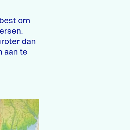
 best om
ersen.
groter dan
n aan te