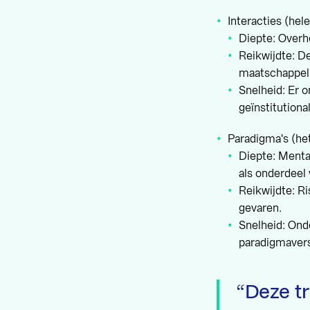
Interacties (hel
Diepte: Overh
Reikwijdte: 
maatschappeli
Snelheid: Er 
geïnstitutiona
Paradigma's (he
Diepte: Menta
als onderdeel
Reikwijdte: R
gevaren.
Snelheid: Onde
paradigmaver
Deze t