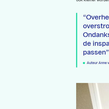
ook kleiner worde
Overhe
overstr
Ondanks
de inspa
passen
Auteur Anne 