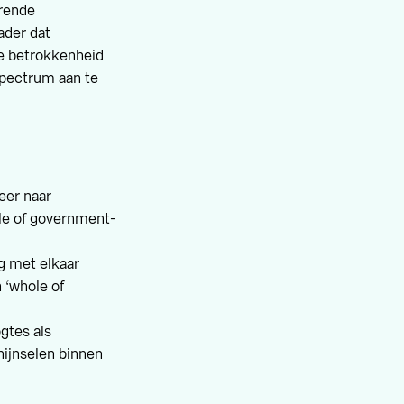
urende
ader dat
de betrokkenheid
spectrum aan te
eer naar
le of government-
g met elkaar
 ‘whole of
gtes als
chijnselen binnen