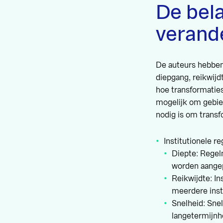
De bel
verand
De auteurs hebben 
diepgang, reikwijd
hoe transformatie
mogelijk om gebie
nodig is om transf
Institutionele r
Diepte: Regel
worden aange
Reikwijdte: In
meerdere inst
Snelheid: Sne
langetermijn