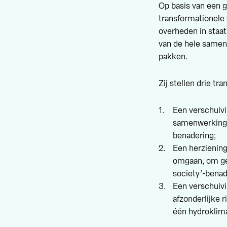
Op basis van een g
transformationele
overheden in staat
van de hele samen
pakken.
Zij stellen drie tr
Een verschuivi
samenwerking 
benadering;
Een herzienin
omgaan, om ge
society’-benad
Een verschuivi
afzonderlijke 
één hydroklima