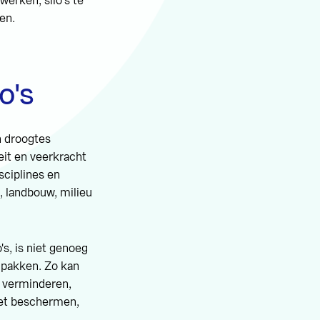
erken, silo’s te
en.
o's
n droogtes
eit en veerkracht
sciplines en
, landbouw, milieu
's, is niet genoeg
 pakken. Zo kan
s verminderen,
oet beschermen,