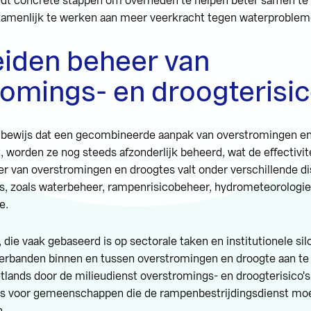
dt concrete stappen om overheden te helpen beter samen te w
amenlijk te werken aan meer veerkracht tegen waterproblem
iden beheer van
omings- en droogterisic
bewijs dat een gecombineerde aanpak van overstromingen e
, worden ze nog steeds afzonderlijk beheerd, wat de effectivit
r van overstromingen en droogtes valt onder verschillende di
es, zoals waterbeheer, rampenrisicobeheer, hydrometeorologie
e.
die vaak gebaseerd is op sectorale taken en institutionele silo
rbanden binnen en tussen overstromingen en droogte aan te
tlands door de milieudienst overstromings- en droogterisico'
o's voor gemeenschappen die de rampenbestrijdingsdienst m