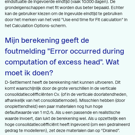
eindsituatie de ingevoerde eindtijd (vaak 10.000 dagen). De
grondeigenschappen met fit worden dus beter bepaald. Echter
kan de gebruiker kiezen om de ingevulde eindtijd te gebruiken
door het merken van het veld ”Use end time for Fit calculation” in
het Calculation Options-scherm.
Mijn berekening geeft de
foutmelding "Error occurred during
computation of excess head". Wat
moet ik doen?
D-Settlement heeft de berekening niet kunnen uitvoeren. Dit
komt waarschijnlijk door de grote verschillen in de verticale
consolidatiecoëfficiënten Cv. (of in de verticale doorlatendheden,
afhankelijk van het consolidatiemodel). Misschien hebben (door
onoplettendheid) een paar materialen nog hun hoge
defaultwaarde van 1 m2/s. Als u een passende en realistische
waarde invoert, dan lukt de berekening wel. Als u opzettelijk een
hoge consolidatiecoëfficiënt heeft ingevoerd (om een gedraineerd
gedrag te modelleren), zet deze materialen dan op “Drained”.