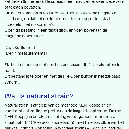
zettingen (in meters). De spreadsheet mag verder geen gegevens
of teksten bevatten.
Sla het bestand op in text formaat, met Tab als scheidingsteken.
Let daarbij op dat het decimale-punt teken op punten staat
ingesteld, niet op komma’s.
Open dit bestand in een text editor, en voeg bovenaan de
volgende header toe:
Days Settlement
[Begin measurements]
Sla het bestand op met een bestandsnaam die *.slm als extensie
heeft.
Dit bestand is te openen met de File Open button in het zakbaak
scherm.
Wat is natural strain?
Natural strain is afgeleid van de methode NEN-Koppejan en
voorkomt dat zettingen groter dan de laagdikte optreden. De met
NEN-Koppejan berekende zetting wordt getransformeerd via
z_natural = h * ( 1- exp(-z_koppejan/h)) met h de laagdikte van het
pakket. Indien z_koppejan/h (vandaar strain) = 0 dan is z_natural